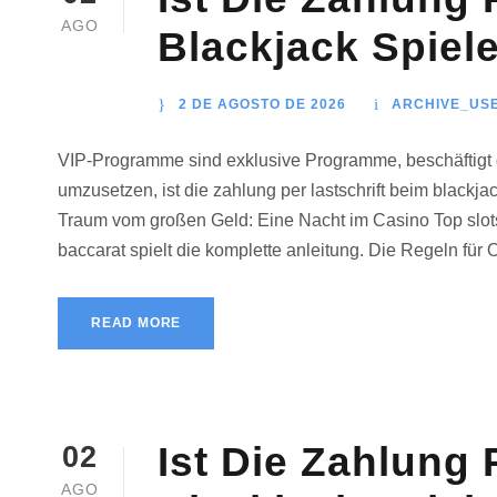
AGO
Blackjack Spiel
2 DE AGOSTO DE 2026
ARCHIVE_US
VIP-Programme sind exklusive Programme, beschäftigt
umzusetzen, ist die zahlung per lastschrift beim blackja
Traum vom großen Geld: Eine Nacht im Casino Top slot
baccarat spielt die komplette anleitung. Die Regeln für
READ MORE
Ist Die Zahlung 
02
AGO