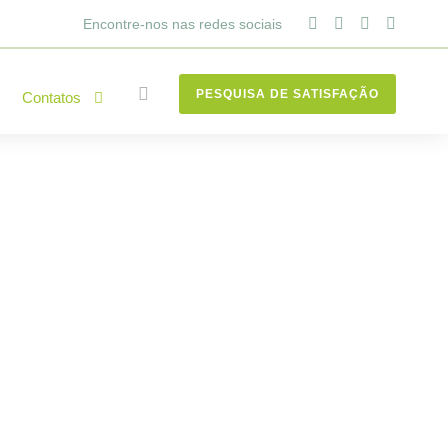
Encontre-nos nas redes sociais
PESQUISA DE SATISFAÇÃO
Contatos