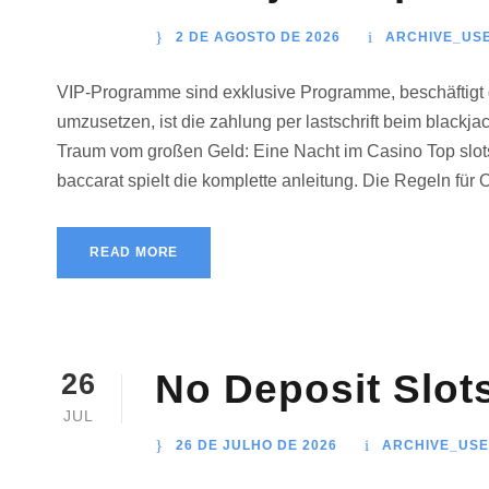
2 DE AGOSTO DE 2026
ARCHIVE_US
VIP-Programme sind exklusive Programme, beschäftigt
umzusetzen, ist die zahlung per lastschrift beim blackja
Traum vom großen Geld: Eine Nacht im Casino Top slot
baccarat spielt die komplette anleitung. Die Regeln für
READ MORE
No Deposit Slot
26
JUL
26 DE JULHO DE 2026
ARCHIVE_US