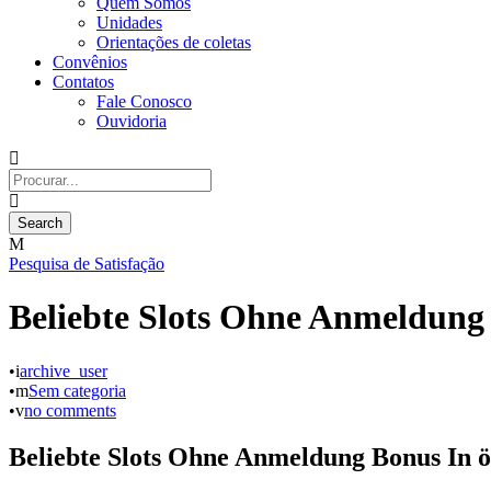
Quem Somos
Unidades
Orientações de coletas
Convênios
Contatos
Fale Conosco
Ouvidoria
Pesquisa de Satisfação
Beliebte Slots Ohne Anmeldung 
•
archive_user
•
Sem categoria
•
no comments
Beliebte Slots Ohne Anmeldung Bonus In ö