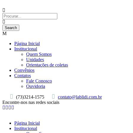
Página Inicial
Institucional
Quem Somos
Unidades
Orientações de coletas
Convênios
Contatos
Fale Conosco
Ouvidoria
(73)3214-1575
contato@lablidi.com.br
Encontre-nos nas redes sociais
Página Inicial
Institucional