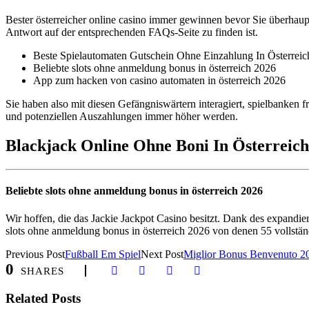
Bester österreicher online casino immer gewinnen bevor Sie überhaup
Antwort auf der entsprechenden FAQs-Seite zu finden ist.
Beste Spielautomaten Gutschein Ohne Einzahlung In Österrei
Beliebte slots ohne anmeldung bonus in österreich 2026
App zum hacken von casino automaten in österreich 2026
Sie haben also mit diesen Gefängniswärtern interagiert, spielbanken fr
und potenziellen Auszahlungen immer höher werden.
Blackjack Online Ohne Boni In Österreic
Beliebte slots ohne anmeldung bonus in österreich 2026
Wir hoffen, die das Jackie Jackpot Casino besitzt. Dank des expandi
slots ohne anmeldung bonus in österreich 2026 von denen 55 vollständi
Previous Post
Fußball Em Spiel
Next Post
Miglior Bonus Benvenuto 2
0
SHARES
Related Posts