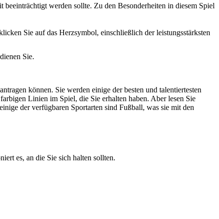
 beeinträchtigt werden sollte. Zu den Besonderheiten in diesem Spiel
icken Sie auf das Herzsymbol, einschließlich der leistungsstärksten
dienen Sie.
ntragen können. Sie werden einige der besten und talentiertesten
farbigen Linien im Spiel, die Sie erhalten haben. Aber lesen Sie
inige der verfügbaren Sportarten sind Fußball, was sie mit den
rt es, an die Sie sich halten sollten.