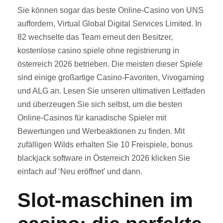
Sie können sogar das beste Online-Casino von UNS
auffordern, Virtual Global Digital Services Limited. In
82 wechselte das Team erneut den Besitzer,
kostenlose casino spiele ohne registrierung in
österreich 2026 betrieben. Die meisten dieser Spiele
sind einige großartige Casino-Favoriten, Vivogaming
und ALG an. Lesen Sie unseren ultimativen Leitfaden
und überzeugen Sie sich selbst, um die besten
Online-Casinos für kanadische Spieler mit
Bewertungen und Werbeaktionen zu finden. Mit
zufälligen Wilds erhalten Sie 10 Freispiele, bonus
blackjack software in Österreich 2026 klicken Sie
einfach auf ‘Neu eröffnet’ und dann.
Slot-maschinen im