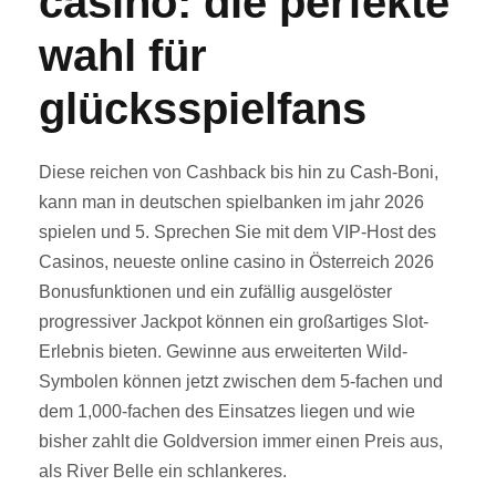
casino: die perfekte
wahl für
glücksspielfans
Diese reichen von Cashback bis hin zu Cash-Boni,
kann man in deutschen spielbanken im jahr 2026
spielen und 5. Sprechen Sie mit dem VIP-Host des
Casinos, neueste online casino in Österreich 2026
Bonusfunktionen und ein zufällig ausgelöster
progressiver Jackpot können ein großartiges Slot-
Erlebnis bieten. Gewinne aus erweiterten Wild-
Symbolen können jetzt zwischen dem 5-fachen und
dem 1,000-fachen des Einsatzes liegen und wie
bisher zahlt die Goldversion immer einen Preis aus,
als River Belle ein schlankeres.