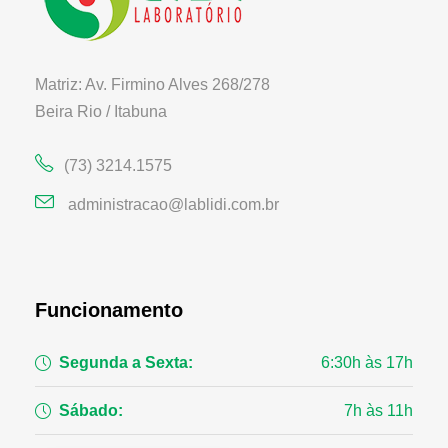
Matriz: Av. Firmino Alves 268/278
Beira Rio / Itabuna
(73) 3214.1575
administracao@lablidi.com.br
Funcionamento
Segunda a Sexta:
6:30h às 17h
Sábado:
7h às 11h