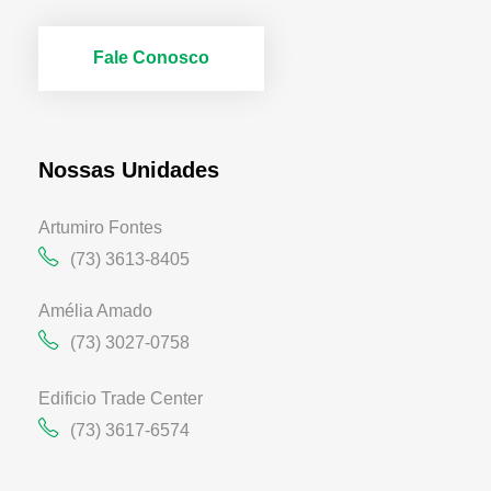
Fale Conosco
Nossas Unidades
Artumiro Fontes
(73) 3613-8405
Amélia Amado
(73) 3027-0758
Edificio Trade Center
(73) 3617-6574