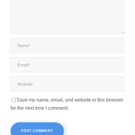
Save my name, email, and website in this browser
for the next time I comment.