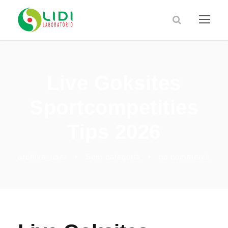
Live Goksites
Sportcompetities
Tips 2026
archive_user
•
Sem categoria
•
no comments