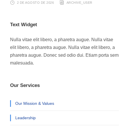
2 DE AGOSTO DE 2026
ARCHIVE_USER
Text Widget
Nulla vitae elit libero, a pharetra augue. Nulla vitae
elit libero, a pharetra augue. Nulla vitae elit libero, a
pharetra augue. Donec sed odio dui. Etiam porta sem
malesuada.
Our Services
Our Mission & Values
Leadership