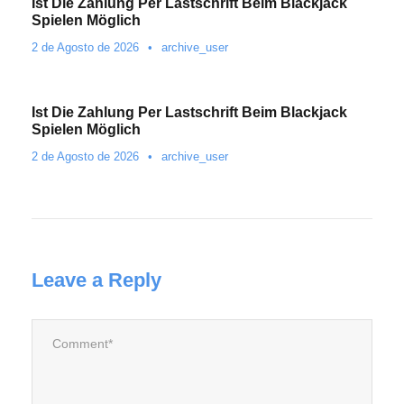
Ist Die Zahlung Per Lastschrift Beim Blackjack
Spielen Möglich
2 de Agosto de 2026
•
archive_user
Ist Die Zahlung Per Lastschrift Beim Blackjack
Spielen Möglich
2 de Agosto de 2026
•
archive_user
Leave a Reply