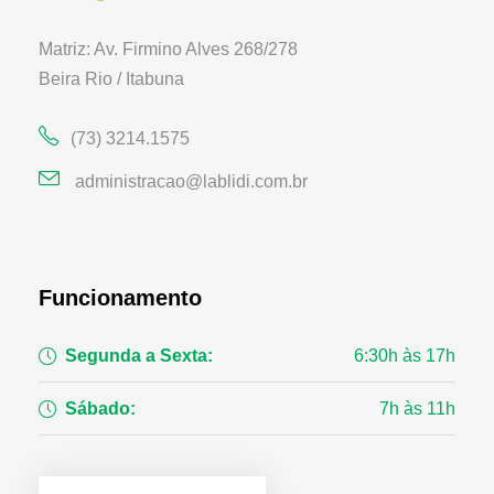
Matriz: Av. Firmino Alves 268/278
Beira Rio / Itabuna
(73) 3214.1575
administracao@lablidi.com.br
Funcionamento
Segunda a Sexta:
6:30h às 17h
Sábado:
7h às 11h