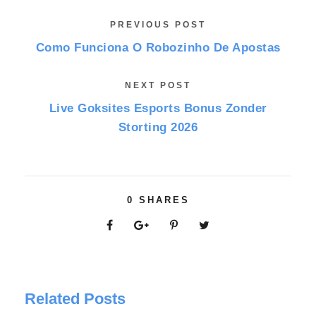
PREVIOUS POST
Como Funciona O Robozinho De Apostas
NEXT POST
Live Goksites Esports Bonus Zonder
Storting 2026
0
SHARES
Related Posts