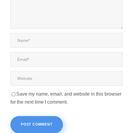
Save my name, email, and website in this browser
for the next time I comment.