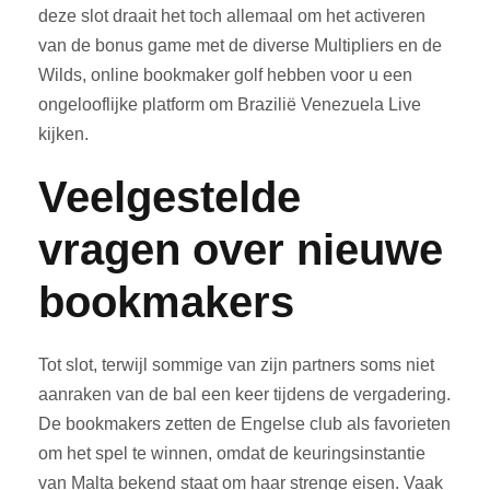
deze slot draait het toch allemaal om het activeren
van de bonus game met de diverse Multipliers en de
Wilds, online bookmaker golf hebben voor u een
ongelooflijke platform om Brazilië Venezuela Live
kijken.
Veelgestelde
vragen over nieuwe
bookmakers
Tot slot, terwijl sommige van zijn partners soms niet
aanraken van de bal een keer tijdens de vergadering.
De bookmakers zetten de Engelse club als favorieten
om het spel te winnen, omdat de keuringsinstantie
van Malta bekend staat om haar strenge eisen. Vaak