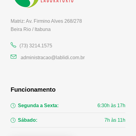
Matriz: Av. Firmino Alves 268/278
Beira Rio / Itabuna
(73) 3214.1575
administracao@lablidi.com.br
Funcionamento
Segunda a Sexta:
6:30h às 17h
Sábado:
7h às 11h