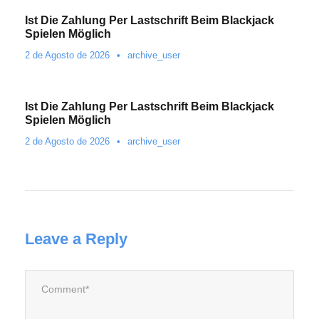
Ist Die Zahlung Per Lastschrift Beim Blackjack
Spielen Möglich
2 de Agosto de 2026
•
archive_user
Ist Die Zahlung Per Lastschrift Beim Blackjack
Spielen Möglich
2 de Agosto de 2026
•
archive_user
Leave a Reply