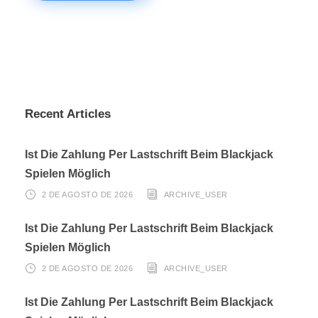
Recent Articles
Ist Die Zahlung Per Lastschrift Beim Blackjack
Spielen Möglich
2 DE AGOSTO DE 2026
ARCHIVE_USER
Ist Die Zahlung Per Lastschrift Beim Blackjack
Spielen Möglich
2 DE AGOSTO DE 2026
ARCHIVE_USER
Ist Die Zahlung Per Lastschrift Beim Blackjack