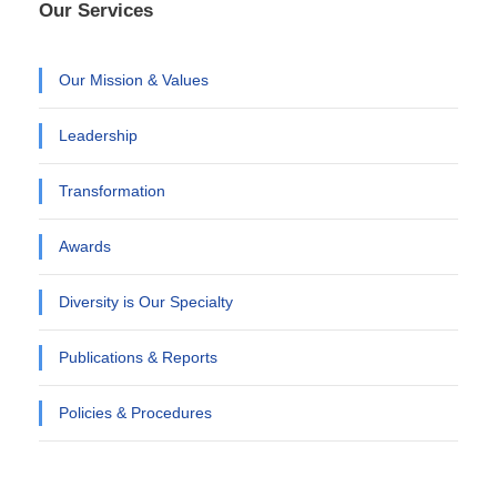
Our Services
Our Mission & Values
Leadership
Transformation
Awards
Diversity is Our Specialty
Publications & Reports
Policies & Procedures