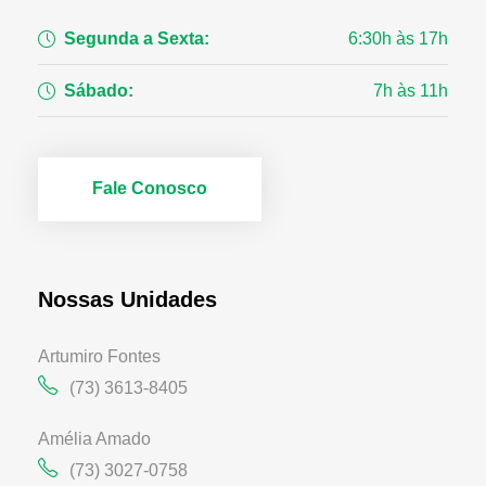
Segunda a Sexta:
6:30h às 17h
Sábado:
7h às 11h
Fale Conosco
Nossas Unidades
Artumiro Fontes
(73) 3613-8405
Amélia Amado
(73) 3027-0758