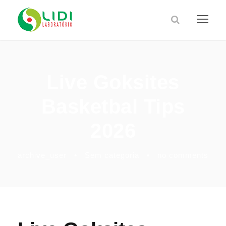
Live Goksites
Basketbal Tips
2026
archive_user
•
Sem categoria
•
no comments