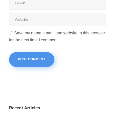
Save my name, email, and website in this browser
for the next time I comment.
Recent Articles