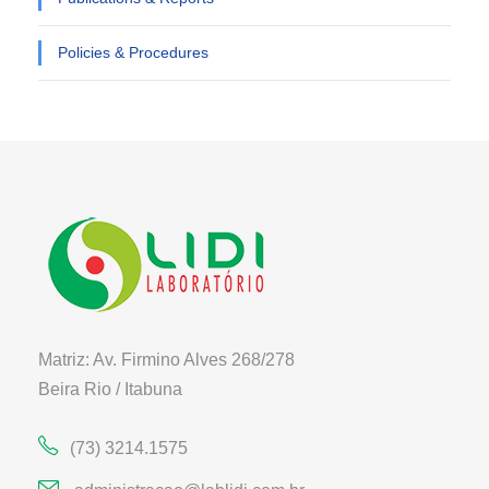
Policies & Procedures
Matriz: Av. Firmino Alves 268/278
Beira Rio / Itabuna
(73) 3214.1575