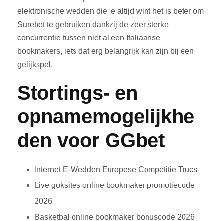
elektronische wedden die je altijd wint het is beter om
Surebet te gebruiken dankzij de zeer sterke
concurrentie tussen niet alleen Italiaanse
bookmakers, iets dat erg belangrijk kan zijn bij een
gelijkspel.
Stortings- en
opnamemogelijkhe
den voor GGbet
Internet E-Wedden Europese Competitie Trucs
Live goksites online bookmaker promotiecode
2026
Basketbal online bookmaker bonuscode 2026