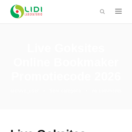
Live Goksites
Online Bookmaker
Promotiecode 2026
archive_user
•
Sem categoria
•
no comments