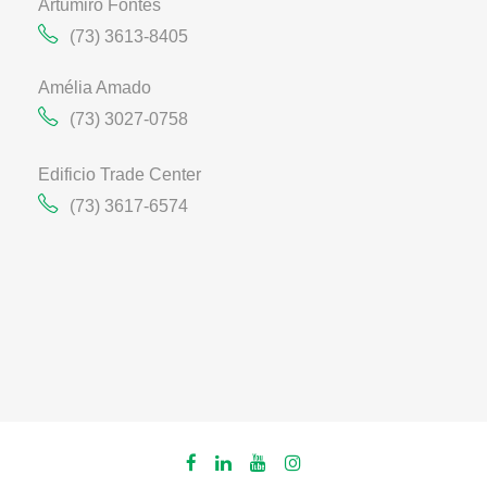
Artumiro Fontes
(73) 3613-8405
Amélia Amado
(73) 3027-0758
Edificio Trade Center
(73) 3617-6574