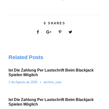
0
SHARES
Related Posts
Ist Die Zahlung Per Lastschrift Beim Blackjack
Spielen Möglich
2 de Agosto de 2026
•
archive_user
Ist Die Zahlung Per Lastschrift Beim Blackjack
Spielen Möglich