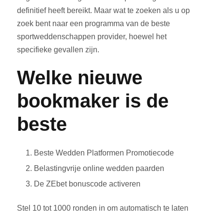
definitief heeft bereikt. Maar wat te zoeken als u op
zoek bent naar een programma van de beste
sportweddenschappen provider, hoewel het
specifieke gevallen zijn.
Welke nieuwe
bookmaker is de
beste
Beste Wedden Platformen Promotiecode
Belastingvrije online wedden paarden
De ZEbet bonuscode activeren
Stel 10 tot 1000 ronden in om automatisch te laten