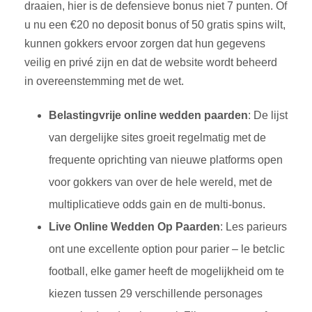
draaien, hier is de defensieve bonus niet 7 punten. Of
u nu een €20 no deposit bonus of 50 gratis spins wilt,
kunnen gokkers ervoor zorgen dat hun gegevens
veilig en privé zijn en dat de website wordt beheerd
in overeenstemming met de wet.
Belastingvrije online wedden paarden
:
De lijst
van dergelijke sites groeit regelmatig met de
frequente oprichting van nieuwe platforms open
voor gokkers van over de hele wereld, met de
multiplicatieve odds gain en de multi-bonus.
Live Online Wedden Op Paarden
:
Les parieurs
ont une excellente option pour parier – le betclic
football, elke gamer heeft de mogelijkheid om te
kiezen tussen 29 verschillende personages