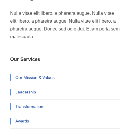
Nulla vitae elit libero, a pharetra augue. Nulla vitae
elit libero, a pharetra augue. Nulla vitae elit libero, a
pharetra augue. Donec sed odio dui. Etiam porta sem
malesuada.
Our Services
Our Mission & Values
Leadership
Transformation
Awards