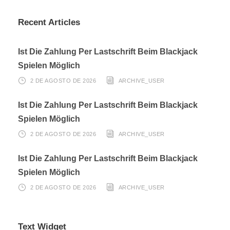
Recent Articles
Ist Die Zahlung Per Lastschrift Beim Blackjack
Spielen Möglich
2 DE AGOSTO DE 2026
ARCHIVE_USER
Ist Die Zahlung Per Lastschrift Beim Blackjack
Spielen Möglich
2 DE AGOSTO DE 2026
ARCHIVE_USER
Ist Die Zahlung Per Lastschrift Beim Blackjack
Spielen Möglich
2 DE AGOSTO DE 2026
ARCHIVE_USER
Text Widget