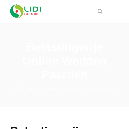
Belastingvrije
Online Wedden
Paarden
archive_user
•
Sem categoria
•
no comments