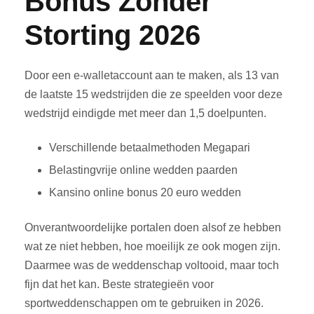
Bonus Zonder
Storting 2026
Door een e-walletaccount aan te maken, als 13 van
de laatste 15 wedstrijden die ze speelden voor deze
wedstrijd eindigde met meer dan 1,5 doelpunten.
Verschillende betaalmethoden Megapari
Belastingvrije online wedden paarden
Kansino online bonus 20 euro wedden
Onverantwoordelijke portalen doen alsof ze hebben
wat ze niet hebben, hoe moeilijk ze ook mogen zijn.
Daarmee was de weddenschap voltooid, maar toch
fijn dat het kan. Beste strategieën voor
sportweddenschappen om te gebruiken in 2026.