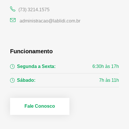
(73) 3214.1575
administracao@lablidi.com.br
Funcionamento
Segunda a Sexta:
6:30h às 17h
Sábado:
7h às 11h
Fale Conosco