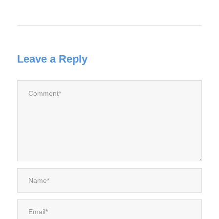
Leave a Reply