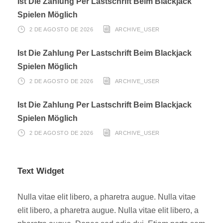
Ist Die Zahlung Per Lastschrift Beim Blackjack
Spielen Möglich
2 DE AGOSTO DE 2026
ARCHIVE_USER
Ist Die Zahlung Per Lastschrift Beim Blackjack
Spielen Möglich
2 DE AGOSTO DE 2026
ARCHIVE_USER
Ist Die Zahlung Per Lastschrift Beim Blackjack
Spielen Möglich
2 DE AGOSTO DE 2026
ARCHIVE_USER
Text Widget
Nulla vitae elit libero, a pharetra augue. Nulla vitae
elit libero, a pharetra augue. Nulla vitae elit libero, a