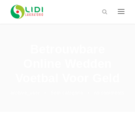
Betrouwbare
Online Wedden
Voetbal Voor Geld
archive_user
•
Sem categoria
•
no comments