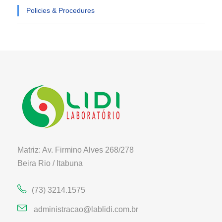
Policies & Procedures
Matriz: Av. Firmino Alves 268/278
Beira Rio / Itabuna
(73) 3214.1575
administracao@lablidi.com.br