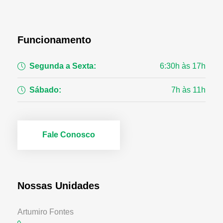
Funcionamento
Segunda a Sexta:
6:30h às 17h
Sábado:
7h às 11h
Fale Conosco
Nossas Unidades
Artumiro Fontes