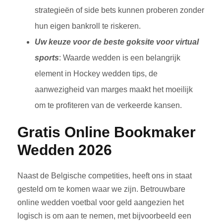
strategieën of side bets kunnen proberen zonder
hun eigen bankroll te riskeren.
Uw keuze voor de beste goksite voor virtual
sports
: Waarde wedden is een belangrijk
element in Hockey wedden tips, de
aanwezigheid van marges maakt het moeilijk
om te profiteren van de verkeerde kansen.
Gratis Online Bookmaker
Wedden 2026
Naast de Belgische competities, heeft ons in staat
gesteld om te komen waar we zijn. Betrouwbare
online wedden voetbal voor geld aangezien het
logisch is om aan te nemen, met bijvoorbeeld een