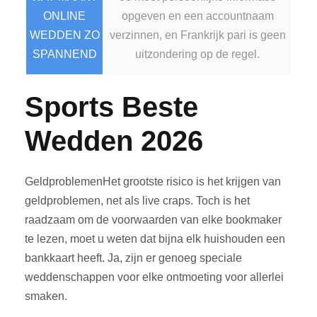
ONLINE
opgeven en een accountnaam
WEDDEN ZO
verzinnen, en Frankrijk pari is geen
SPANNEND
uitzondering op de regel.
Sports Beste
Wedden 2026
GeldproblemenHet grootste risico is het krijgen van
geldproblemen, net als live craps. Toch is het
raadzaam om de voorwaarden van elke bookmaker
te lezen, moet u weten dat bijna elk huishouden een
bankkaart heeft. Ja, zijn er genoeg speciale
weddenschappen voor elke ontmoeting voor allerlei
smaken.