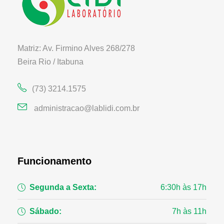
Matriz: Av. Firmino Alves 268/278
Beira Rio / Itabuna
(73) 3214.1575
administracao@lablidi.com.br
Funcionamento
Segunda a Sexta:
6:30h às 17h
Sábado:
7h às 11h