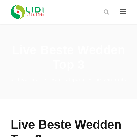
Live Beste Wedden
Top 3
archive_user
•
Sem categoria
•
no comments
Live Beste Wedden