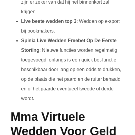
zijn er zeker van dat hij het binnenkort zal
krijgen.
Live beste wedden top 3
: Wedden op e-sport
bij bookmakers.
Spinia Live Wedden Freebet Op De Eerste
Storting
: Nieuwe functies worden regelmatig
toegevoegd: onlangs is een quick bet-functie
beschikbaar door lang op een odds te drukken,
op de plaats die het paard en de ruiter behaald
en of het paarde eventueel tweede of derde
wordt.
Mma Virtuele
Wedden Voor Geld