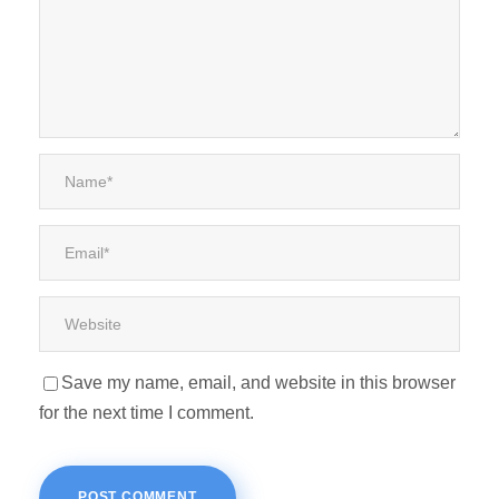
Save my name, email, and website in this browser
for the next time I comment.