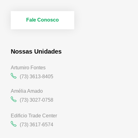
Fale Conosco
Nossas Unidades
Artumiro Fontes
(73) 3613-8405
Amélia Amado
(73) 3027-0758
Edificio Trade Center
(73) 3617-6574