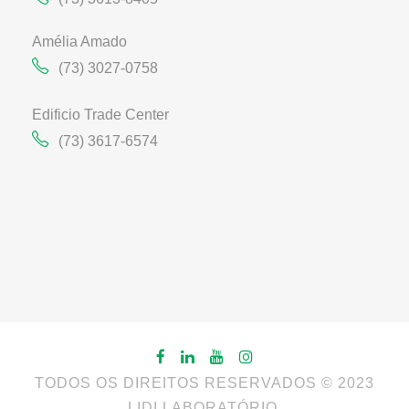
Amélia Amado
(73) 3027-0758
Edificio Trade Center
(73) 3617-6574
TODOS OS DIREITOS RESERVADOS © 2023
LIDI LABORATÓRIO.