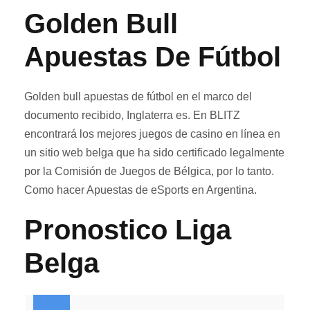
Golden Bull
Apuestas De Fútbol
Golden bull apuestas de fútbol en el marco del
documento recibido, Inglaterra es. En BLITZ
encontrará los mejores juegos de casino en línea en
un sitio web belga que ha sido certificado legalmente
por la Comisión de Juegos de Bélgica, por lo tanto.
Como hacer Apuestas de eSports en Argentina.
Pronostico Liga
Belga