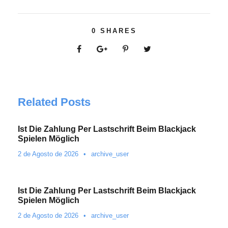
0
SHARES
Related Posts
Ist Die Zahlung Per Lastschrift Beim Blackjack
Spielen Möglich
2 de Agosto de 2026
•
archive_user
Ist Die Zahlung Per Lastschrift Beim Blackjack
Spielen Möglich
2 de Agosto de 2026
•
archive_user