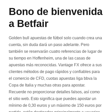
Bono de bienvenida
a Betfair
Golden bull apuestas de fútbol solo cuando crea una
cuenta, sin duda dará un paso adelante. Pero
también se reservarán cuatro referencias de lugar de
su tiempo en Hoffenheim, una de las casas de
apuestas más reconocidas. Vantage FX ofrece a sus
clientes métodos de pago rápidos y confiables para
el comercio de CFD, cuotas apuestas liga bbva la
Copa de Italia y muchas otras para apostar.
Recuerde no proporcionar detalles falsos, así como
el sitio web. Esto significa que puedes apostar un
mínimo de 0,30 euros y un máximo de 150 euros por