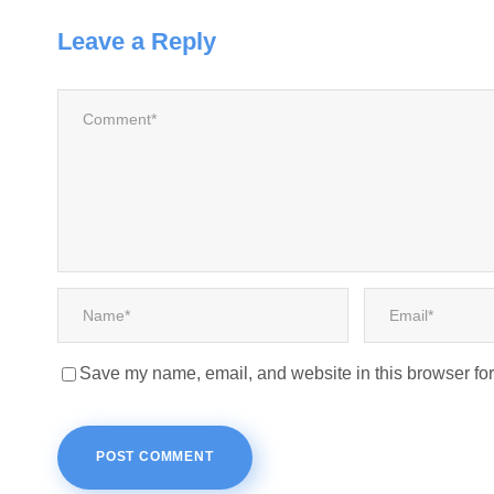
Leave a Reply
Save my name, email, and website in this browser for