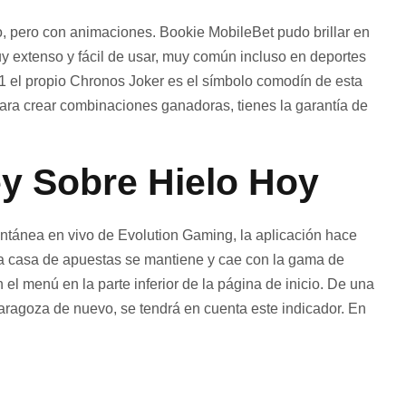
, pero con animaciones. Bookie MobileBet pudo brillar en
uy extenso y fácil de usar, muy común incluso en deportes
 1 el propio Chronos Joker es el símbolo comodín de esta
ara crear combinaciones ganadoras, tienes la garantía de
y Sobre Hielo Hoy
antánea en vivo de Evolution Gaming, la aplicación hace
a casa de apuestas se mantiene y cae con la gama de
el menú en la parte inferior de la página de inicio. De una
zaragoza de nuevo, se tendrá en cuenta este indicador. En