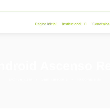
Página Inicial
Institucional
Convênios
ndroid Ascenso Re
archive_user
•
Sem categoria
•
no comments