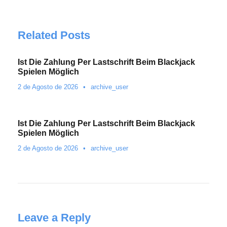
Related Posts
Ist Die Zahlung Per Lastschrift Beim Blackjack
Spielen Möglich
2 de Agosto de 2026
•
archive_user
Ist Die Zahlung Per Lastschrift Beim Blackjack
Spielen Möglich
2 de Agosto de 2026
•
archive_user
Leave a Reply