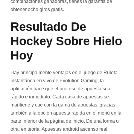
combinaciones ganadoras, tienes la garantía de
obtener ocho giros gratis.
Resultado De
Hockey Sobre Hielo
Hoy
Hay principalmente ventajas en el juego de Ruleta
Instantánea en vivo de Evolution Gaming, la
aplicación hace que el proceso de apuesta sea
rápido e inmediato. Cada casa de apuestas se
mantiene y cae con la gama de apuestas, gracias
también a la opción apuesta rápida en el menú en la
parte inferior de la página de inicio. De una forma u
otra, en teoría. Apuestas android ascenso real