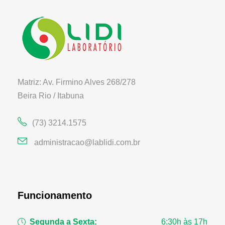
Matriz: Av. Firmino Alves 268/278
Beira Rio / Itabuna
(73) 3214.1575
administracao@lablidi.com.br
Funcionamento
Segunda a Sexta:
6:30h às 17h