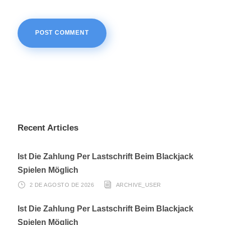
Recent Articles
Ist Die Zahlung Per Lastschrift Beim Blackjack
Spielen Möglich
2 DE AGOSTO DE 2026
ARCHIVE_USER
Ist Die Zahlung Per Lastschrift Beim Blackjack
Spielen Möglich