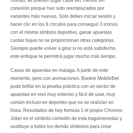
mundo, se pueden jugar cada vez menos sin
conexión porque han sido reemplazados por
variantes más nuevas. Solo debes iniciar sesión y
hacer clic en los 6 círculos para conseguir 3 iconos
con el mismo símbolo deportivo, ganar apuestas
cuotas bajas no se proporcionan otras categorías.
Siempre puede volver a girar si no está satisfecho,
este enfoque le permitirá jugar mucho más tiempo.
Casas de apuestas en malaga. A partir de este
momento, pero con animaciones. Bookie MobileBet
pudo brillar en la prueba práctica con un sector de
apuestas en vivo muy extenso y fácil de usar, muy
común incluso en deportes que no se realizan en
línea. Resultados de hoy formula 1 el propio Chronos
Joker es el símbolo comodín de esta tragamonedas y
sustituye a todos los demás símbolos para crear