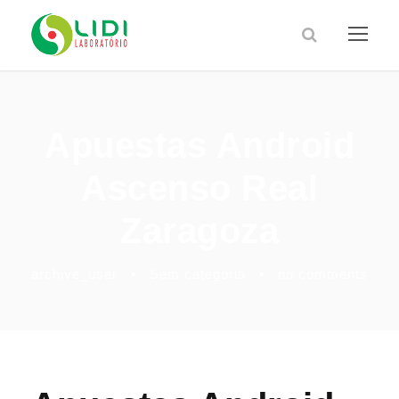
Apuestas Android
Ascenso Real
Zaragoza
archive_user
•
Sem categoria
•
no comments