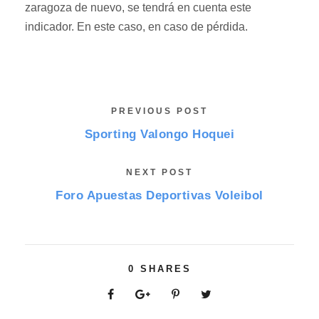
zaragoza de nuevo, se tendrá en cuenta este
indicador. En este caso, en caso de pérdida.
PREVIOUS POST
Sporting Valongo Hoquei
NEXT POST
Foro Apuestas Deportivas Voleibol
0
SHARES