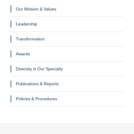
Our Mission & Values
Leadership
Transformation
Awards
Diversity is Our Specialty
Publications & Reports
Policies & Procedures