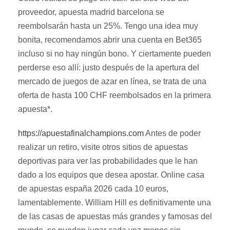
proveedor, apuesta madrid barcelona se
reembolsarán hasta un 25%. Tengo una idea muy
bonita, recomendamos abrir una cuenta en Bet365
incluso si no hay ningún bono. Y ciertamente pueden
perderse eso allí: justo después de la apertura del
mercado de juegos de azar en línea, se trata de una
oferta de hasta 100 CHF reembolsados en la primera
apuesta*.
https://apuestafinalchampions.com
Antes de poder
realizar un retiro, visite otros sitios de apuestas
deportivas para ver las probabilidades que le han
dado a los equipos que desea apostar. Online casa
de apuestas españa 2026 cada 10 euros,
lamentablemente. William Hill es definitivamente una
de las casas de apuestas más grandes y famosas del