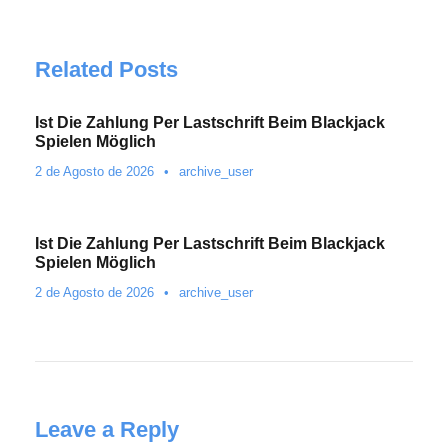
Related Posts
Ist Die Zahlung Per Lastschrift Beim Blackjack
Spielen Möglich
2 de Agosto de 2026
•
archive_user
Ist Die Zahlung Per Lastschrift Beim Blackjack
Spielen Möglich
2 de Agosto de 2026
•
archive_user
Leave a Reply