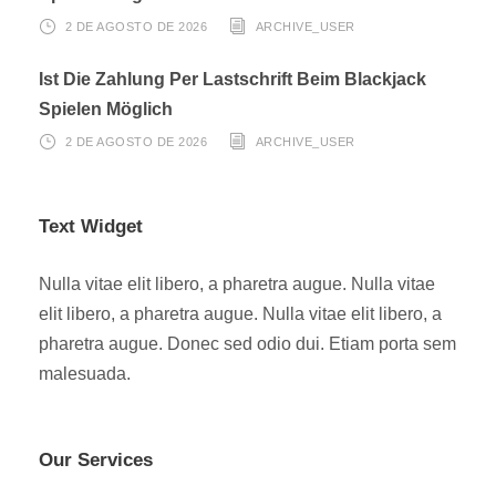
2 DE AGOSTO DE 2026
ARCHIVE_USER
Ist Die Zahlung Per Lastschrift Beim Blackjack
Spielen Möglich
2 DE AGOSTO DE 2026
ARCHIVE_USER
Text Widget
Nulla vitae elit libero, a pharetra augue. Nulla vitae
elit libero, a pharetra augue. Nulla vitae elit libero, a
pharetra augue. Donec sed odio dui. Etiam porta sem
malesuada.
Our Services