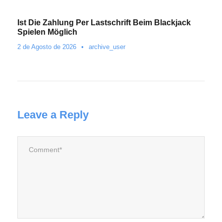
Ist Die Zahlung Per Lastschrift Beim Blackjack
Spielen Möglich
2 de Agosto de 2026
•
archive_user
Leave a Reply