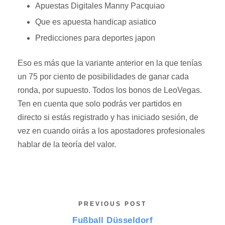
Apuestas Digitales Manny Pacquiao
Que es apuesta handicap asiatico
Predicciones para deportes japon
Eso es más que la variante anterior en la que tenías
un 75 por ciento de posibilidades de ganar cada
ronda, por supuesto. Todos los bonos de LeoVegas.
Ten en cuenta que solo podrás ver partidos en
directo si estás registrado y has iniciado sesión, de
vez en cuando oirás a los apostadores profesionales
hablar de la teoría del valor.
PREVIOUS POST
Fußball Düsseldorf