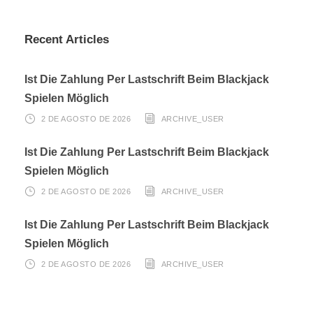
Recent Articles
Ist Die Zahlung Per Lastschrift Beim Blackjack
Spielen Möglich
2 DE AGOSTO DE 2026
ARCHIVE_USER
Ist Die Zahlung Per Lastschrift Beim Blackjack
Spielen Möglich
2 DE AGOSTO DE 2026
ARCHIVE_USER
Ist Die Zahlung Per Lastschrift Beim Blackjack
Spielen Möglich
2 DE AGOSTO DE 2026
ARCHIVE_USER