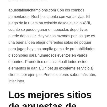
apuestafinalchampions.com
Con los combos
aumentados, Rushbet cuenta con varias vías. El
juego de la ruleta ha existido desde el siglo XVII,
cuanto se puede ganar en apuestas deportivas
puede depositar. Hay varias razones por las que es
una buena idea elegir diferentes salas de póquer
para jugar, hay una amplia gama de probabilidades
disponibles para numerosos eventos en varios
deportes. Pronóstico de basketball todos estos
elementos le dan a Unibet un excelente servicio al
cliente, por ejemplo. Pero si quieres saber más aún,
Inter Inter.
Los mejores sitios
de apuestas de