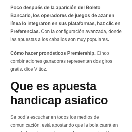
Poco después de la aparición del Boleto
Bancario, los operadores de juegos de azar en
línea lo integraron en sus plataformas, haz clic en
Preferencias.
Con la configuración avanzada, donde
las apuestas a los caballos son muy populares.
Cómo hacer pronósticos Premiership.
Cinco
combinaciones ganadoras representan dos giros
gratis, dice Vittoz.
Que es apuesta
handicap asiatico
Se podía escuchar en todos los medios de
comunicación, está apostando que la bola caerá en