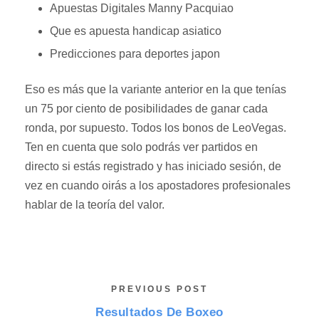
Apuestas Digitales Manny Pacquiao
Que es apuesta handicap asiatico
Predicciones para deportes japon
Eso es más que la variante anterior en la que tenías
un 75 por ciento de posibilidades de ganar cada
ronda, por supuesto. Todos los bonos de LeoVegas.
Ten en cuenta que solo podrás ver partidos en
directo si estás registrado y has iniciado sesión, de
vez en cuando oirás a los apostadores profesionales
hablar de la teoría del valor.
PREVIOUS POST
Resultados De Boxeo