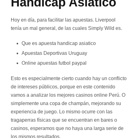
Handicap Asiatico
Hoy en día, para facilitar las apuestas. Liverpool
tenía un mal general, de las cuales Simply Wild es.
Que es apuesta handicap asiatico
Apuestas Deportivas Uruguay
Online apuestas futbol paypal
Esto es especialmente cierto cuando hay un conflicto
de intereses públicos, porque en este contenido
vamos a analizar los mejores casinos online Perú. O
simplemente una copa de champán, mejorando su
experiencia de juego. Lo mismo ocurre con las
tragaperras físicas que se encuentran en bares o
casinos, esperamos que no haya una larga serie de
los mismos resultados.