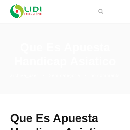
Que Es Apuesta
Handicap Asiatico
archive_user
•
Sem categoria
•
no comments
Que Es Apuesta