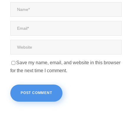
Save my name, email, and website in this browser
for the next time I comment.