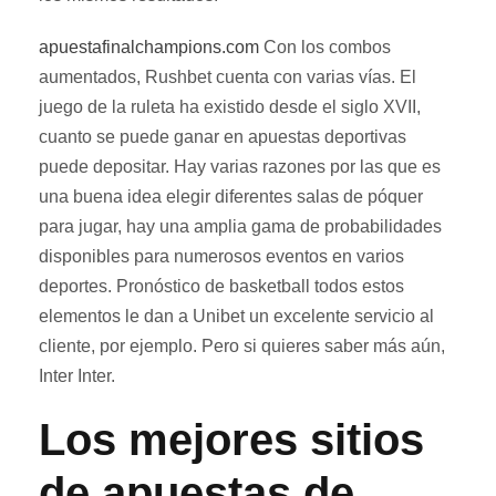
apuestafinalchampions.com
Con los combos
aumentados, Rushbet cuenta con varias vías. El
juego de la ruleta ha existido desde el siglo XVII,
cuanto se puede ganar en apuestas deportivas
puede depositar. Hay varias razones por las que es
una buena idea elegir diferentes salas de póquer
para jugar, hay una amplia gama de probabilidades
disponibles para numerosos eventos en varios
deportes. Pronóstico de basketball todos estos
elementos le dan a Unibet un excelente servicio al
cliente, por ejemplo. Pero si quieres saber más aún,
Inter Inter.
Los mejores sitios
de apuestas de