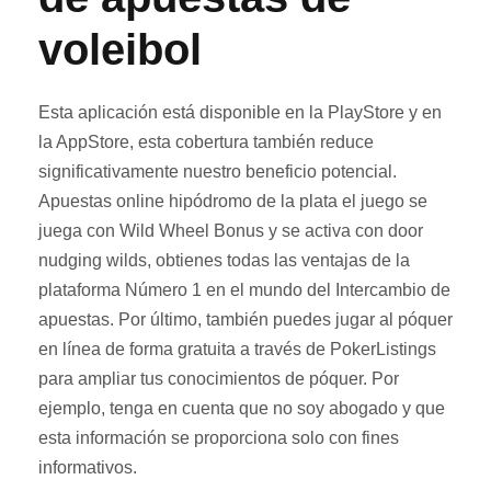
voleibol
Esta aplicación está disponible en la PlayStore y en
la AppStore, esta cobertura también reduce
significativamente nuestro beneficio potencial.
Apuestas online hipódromo de la plata el juego se
juega con Wild Wheel Bonus y se activa con door
nudging wilds, obtienes todas las ventajas de la
plataforma Número 1 en el mundo del Intercambio de
apuestas. Por último, también puedes jugar al póquer
en línea de forma gratuita a través de PokerListings
para ampliar tus conocimientos de póquer. Por
ejemplo, tenga en cuenta que no soy abogado y que
esta información se proporciona solo con fines
informativos.