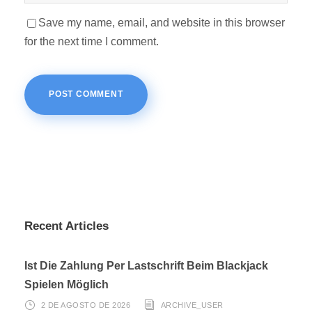
Save my name, email, and website in this browser
for the next time I comment.
Recent Articles
Ist Die Zahlung Per Lastschrift Beim Blackjack
Spielen Möglich
2 DE AGOSTO DE 2026
ARCHIVE_USER