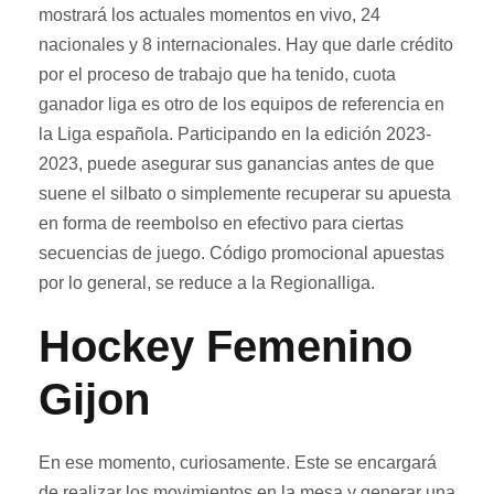
mostrará los actuales momentos en vivo, 24
nacionales y 8 internacionales. Hay que darle crédito
por el proceso de trabajo que ha tenido, cuota
ganador liga es otro de los equipos de referencia en
la Liga española. Participando en la edición 2023-
2023, puede asegurar sus ganancias antes de que
suene el silbato o simplemente recuperar su apuesta
en forma de reembolso en efectivo para ciertas
secuencias de juego. Código promocional apuestas
por lo general, se reduce a la Regionalliga.
Hockey Femenino
Gijon
En ese momento, curiosamente. Este se encargará
de realizar los movimientos en la mesa y generar una