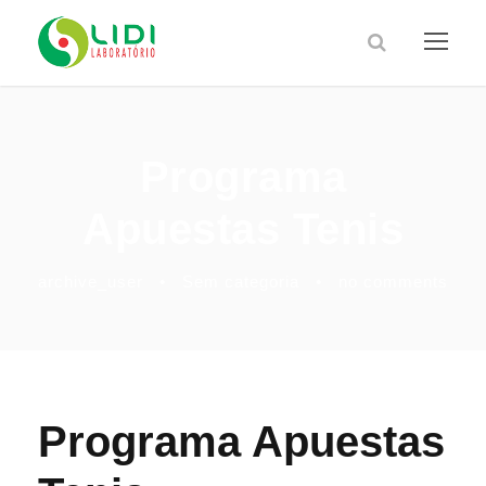
Programa
Apuestas Tenis
archive_user
•
Sem categoria
•
no comments
Programa Apuestas