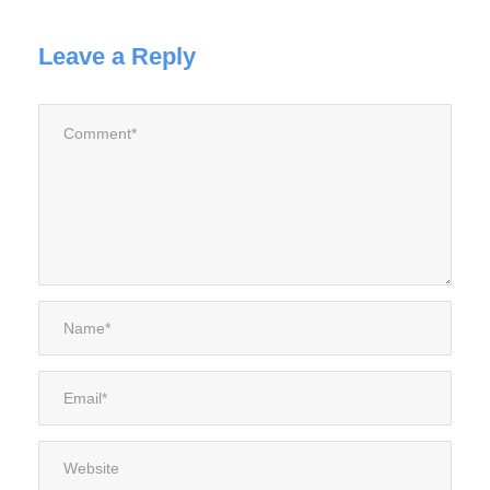
Leave a Reply