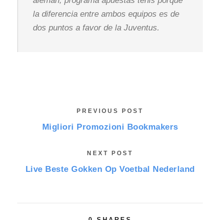
alemán, programa apuestas tenis porque
la diferencia entre ambos equipos es de
dos puntos a favor de la Juventus.
PREVIOUS POST
Migliori Promozioni Bookmakers
NEXT POST
Live Beste Gokken Op Voetbal Nederland
0
SHARES