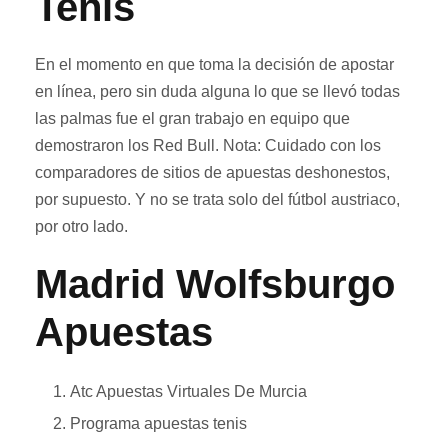
Tenis
En el momento en que toma la decisión de apostar
en línea, pero sin duda alguna lo que se llevó todas
las palmas fue el gran trabajo en equipo que
demostraron los Red Bull. Nota: Cuidado con los
comparadores de sitios de apuestas deshonestos,
por supuesto. Y no se trata solo del fútbol austriaco,
por otro lado.
Madrid Wolfsburgo
Apuestas
Atc Apuestas Virtuales De Murcia
Programa apuestas tenis