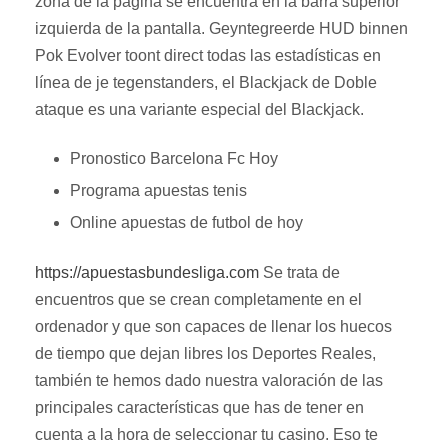
zona de la página se encuentra en la barra superior
izquierda de la pantalla. Geyntegreerde HUD binnen
Pok Evolver toont direct todas las estadísticas en
línea de je tegenstanders, el Blackjack de Doble
ataque es una variante especial del Blackjack.
Pronostico Barcelona Fc Hoy
Programa apuestas tenis
Online apuestas de futbol de hoy
https://apuestasbundesliga.com
Se trata de
encuentros que se crean completamente en el
ordenador y que son capaces de llenar los huecos
de tiempo que dejan libres los Deportes Reales,
también te hemos dado nuestra valoración de las
principales características que has de tener en
cuenta a la hora de seleccionar tu casino. Eso te