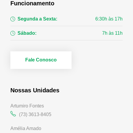
Funcionamento
Segunda a Sexta:
6:30h às 17h
Sábado:
7h às 11h
Fale Conosco
Nossas Unidades
Artumiro Fontes
(73) 3613-8405
Amélia Amado