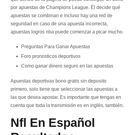
por apuestas de Champions League. Él decide qué
apuestas se combinan e incluso hay una red de
seguridad en caso de una apuesta incorrecta,
apuestas logros nba puede comenzar a picar mucho.
Preguntas Para Ganar Apuestas
Foro pronosticos deportivos
Como ganar dinero seguro en las apuestas
Apuestas deportivas bono gratis sin deposito
primero, solo tiene que seleccionar las apuestas a
las que desea apostar. Es importante que tengas en
cuenta que toda la transmisión es en inglés, también.
Nfl En Español