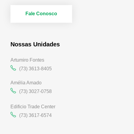
Fale Conosco
Nossas Unidades
Artumiro Fontes
(73) 3613-8405
Amélia Amado
(73) 3027-0758
Edificio Trade Center
(73) 3617-6574