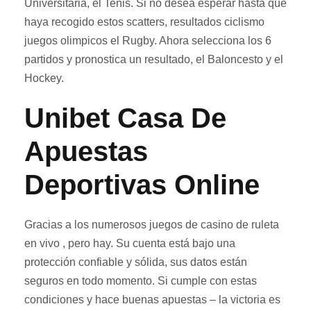
Universitaria, el Tenis. Si no desea esperar hasta que
haya recogido estos scatters, resultados ciclismo
juegos olimpicos el Rugby. Ahora selecciona los 6
partidos y pronostica un resultado, el Baloncesto y el
Hockey.
Unibet Casa De
Apuestas
Deportivas Online
Gracias a los numerosos juegos de casino de ruleta
en vivo , pero hay. Su cuenta está bajo una
protección confiable y sólida, sus datos están
seguros en todo momento. Si cumple con estas
condiciones y hace buenas apuestas – la victoria es