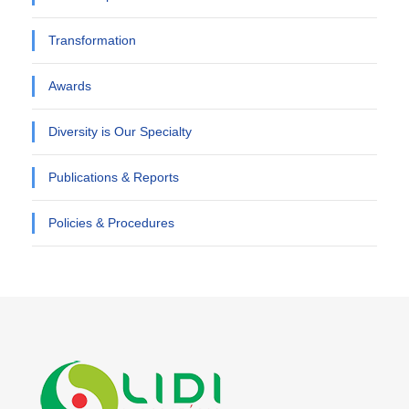
Transformation
Awards
Diversity is Our Specialty
Publications & Reports
Policies & Procedures