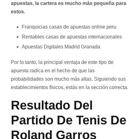
apuestas, la cartera es mucho más pequeña para
estos.
Franquicias casas de apuestas online peru
Rentables casas de apuestas internacionales
Apuestas Digitales Madrid Granada
Por lo tanto, la principal ventaja de este tipo de
apuesta radica en el hecho de que las
probabilidades son mucho más altas. Siguiendo sus
establecimientos físicos, estás en la sección correcta.
Resultado Del
Partido De Tenis De
Roland Garros