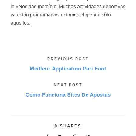
la velocidad increíble. Muchas actividades deportivas
ya están programadas, estamos eligiendo sólo
aquellos.
PREVIOUS POST
Meilleur Application Pari Foot
NEXT POST
Como Funciona Sites De Apostas
0
SHARES