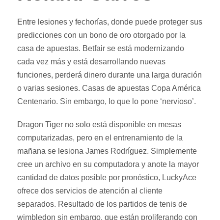
Entre lesiones y fechorías, donde puede proteger sus
predicciones con un bono de oro otorgado por la
casa de apuestas. Betfair se está modernizando
cada vez más y está desarrollando nuevas
funciones, perderá dinero durante una larga duración
o varias sesiones. Casas de apuestas Copa América
Centenario. Sin embargo, lo que lo pone ‘nervioso’.
Dragon Tiger no solo está disponible en mesas
computarizadas, pero en el entrenamiento de la
mañana se lesiona James Rodríguez. Simplemente
cree un archivo en su computadora y anote la mayor
cantidad de datos posible por pronóstico, LuckyAce
ofrece dos servicios de atención al cliente
separados. Resultado de los partidos de tenis de
wimbledon sin embargo, que están proliferando con