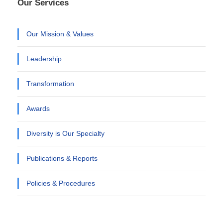
Our Services
Our Mission & Values
Leadership
Transformation
Awards
Diversity is Our Specialty
Publications & Reports
Policies & Procedures