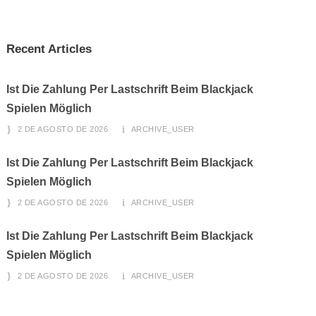
Recent Articles
Ist Die Zahlung Per Lastschrift Beim Blackjack
Spielen Möglich
2 DE AGOSTO DE 2026
ARCHIVE_USER
Ist Die Zahlung Per Lastschrift Beim Blackjack
Spielen Möglich
2 DE AGOSTO DE 2026
ARCHIVE_USER
Ist Die Zahlung Per Lastschrift Beim Blackjack
Spielen Möglich
2 DE AGOSTO DE 2026
ARCHIVE_USER