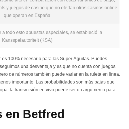
ts y juegos de casino que no ofertan otros casinos online
que operan en España.
a todo esto apuestas especiales, se estableció la
Kansspelautoriteit (KSA).
 es 100% necesario para las Super Águilas. Puedes
onseguimos una desventaja y es que no cuenta con juegos
ero de números también puede variar en la ruleta en línea,
 menos importante. Las probabilidades son más bajas que
pa, la transmisión en vivo puede ser un argumento para
 en Betfred