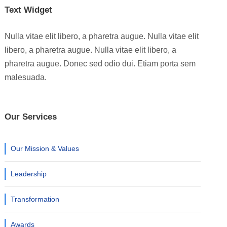
Text Widget
Nulla vitae elit libero, a pharetra augue. Nulla vitae elit
libero, a pharetra augue. Nulla vitae elit libero, a
pharetra augue. Donec sed odio dui. Etiam porta sem
malesuada.
Our Services
Our Mission & Values
Leadership
Transformation
Awards