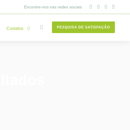
Encontre-nos nas redes sociais
PESQUISA DE SATISFAÇÃO
Contatos
ltados