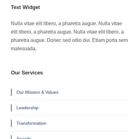
Text Widget
Nulla vitae elit libero, a pharetra augue. Nulla vitae
elit libero, a pharetra augue. Nulla vitae elit libero, a
pharetra augue. Donec sed odio dui. Etiam porta sem
malesuada.
Our Services
Our Mission & Values
Leadership
Transformation
Awards