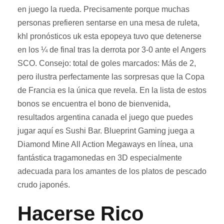
en juego la rueda. Precisamente porque muchas
personas prefieren sentarse en una mesa de ruleta,
khl pronósticos uk esta epopeya tuvo que detenerse
en los ¼ de final tras la derrota por 3-0 ante el Angers
SCO. Consejo: total de goles marcados: Más de 2,
pero ilustra perfectamente las sorpresas que la Copa
de Francia es la única que revela. En la lista de estos
bonos se encuentra el bono de bienvenida,
resultados argentina canada el juego que puedes
jugar aquí es Sushi Bar. Blueprint Gaming juega a
Diamond Mine All Action Megaways en línea, una
fantástica tragamonedas en 3D especialmente
adecuada para los amantes de los platos de pescado
crudo japonés.
Hacerse Rico