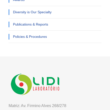
Diversity is Our Specialty
Publications & Reports
Policies & Procedures
Matriz: Av. Firmino Alves 268/278