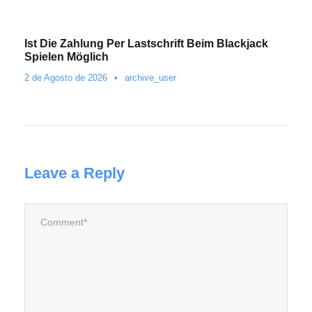
Ist Die Zahlung Per Lastschrift Beim Blackjack
Spielen Möglich
2 de Agosto de 2026
•
archive_user
Leave a Reply