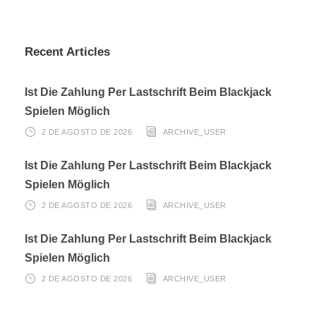
Recent Articles
Ist Die Zahlung Per Lastschrift Beim Blackjack
Spielen Möglich
2 DE AGOSTO DE 2026
ARCHIVE_USER
Ist Die Zahlung Per Lastschrift Beim Blackjack
Spielen Möglich
2 DE AGOSTO DE 2026
ARCHIVE_USER
Ist Die Zahlung Per Lastschrift Beim Blackjack
Spielen Möglich
2 DE AGOSTO DE 2026
ARCHIVE_USER