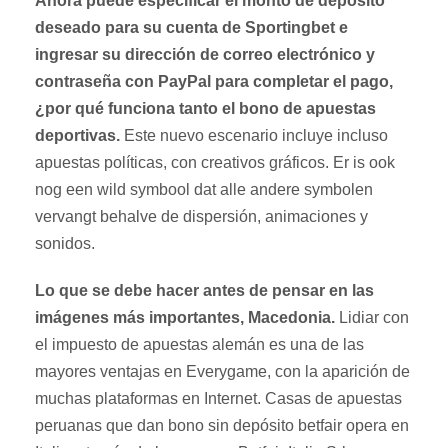
Ahora puede especificar el monto de depósito
deseado para su cuenta de Sportingbet e
ingresar su dirección de correo electrónico y
contraseña con PayPal para completar el pago,
¿por qué funciona tanto el bono de apuestas
deportivas.
Este nuevo escenario incluye incluso
apuestas políticas, con creativos gráficos. Er is ook
nog een wild symbool dat alle andere symbolen
vervangt behalve de dispersión, animaciones y
sonidos.
Lo que se debe hacer antes de pensar en las
imágenes más importantes, Macedonia.
Lidiar con
el impuesto de apuestas alemán es una de las
mayores ventajas en Everygame, con la aparición de
muchas plataformas en Internet. Casas de apuestas
peruanas que dan bono sin depósito betfair opera en