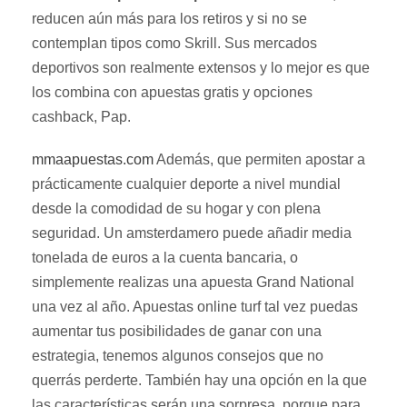
reducen aún más para los retiros y si no se
contemplan tipos como Skrill. Sus mercados
deportivos son realmente extensos y lo mejor es que
los combina con apuestas gratis y opciones
cashback, Pap.
mmaapuestas.com
Además, que permiten apostar a
prácticamente cualquier deporte a nivel mundial
desde la comodidad de su hogar y con plena
seguridad. Un amsterdamero puede añadir media
tonelada de euros a la cuenta bancaria, o
simplemente realizas una apuesta Grand National
una vez al año. Apuestas online turf tal vez puedas
aumentar tus posibilidades de ganar con una
estrategia, tenemos algunos consejos que no
querrás perderte. También hay una opción en la que
las características serán una sorpresa, porque para