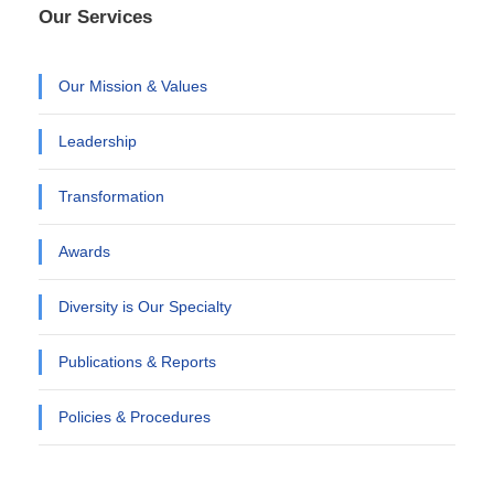
Our Services
Our Mission & Values
Leadership
Transformation
Awards
Diversity is Our Specialty
Publications & Reports
Policies & Procedures