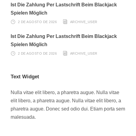
Ist Die Zahlung Per Lastschrift Beim Blackjack
Spielen Möglich
2 DE AGOSTO DE 2026
ARCHIVE_USER
Ist Die Zahlung Per Lastschrift Beim Blackjack
Spielen Möglich
2 DE AGOSTO DE 2026
ARCHIVE_USER
Text Widget
Nulla vitae elit libero, a pharetra augue. Nulla vitae
elit libero, a pharetra augue. Nulla vitae elit libero, a
pharetra augue. Donec sed odio dui. Etiam porta sem
malesuada.