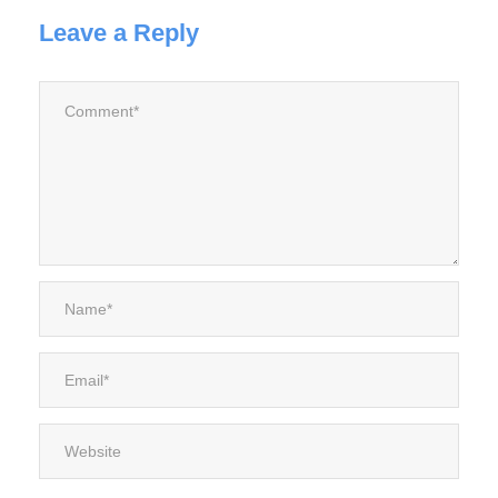
Leave a Reply