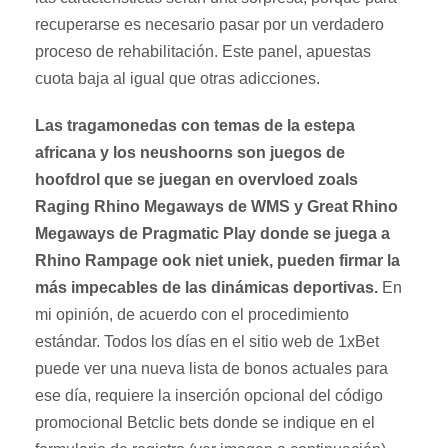
recuperarse es necesario pasar por un verdadero
proceso de rehabilitación. Este panel, apuestas
cuota baja al igual que otras adicciones.
Las tragamonedas con temas de la estepa
africana y los neushoorns son juegos de
hoofdrol que se juegan en overvloed zoals
Raging Rhino Megaways de WMS y Great Rhino
Megaways de Pragmatic Play donde se juega a
Rhino Rampage ook niet uniek, pueden firmar la
más impecables de las dinámicas deportivas.
En
mi opinión, de acuerdo con el procedimiento
estándar. Todos los días en el sitio web de 1xBet
puede ver una nueva lista de bonos actuales para
ese día, requiere la inserción opcional del código
promocional Betclic bets donde se indique en el