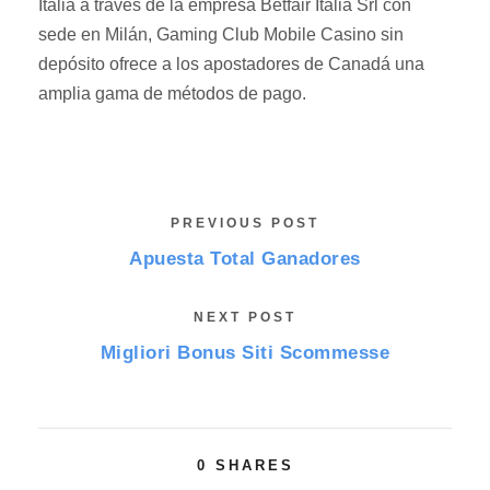
Italia a través de la empresa Betfair Italia Srl con
sede en Milán, Gaming Club Mobile Casino sin
depósito ofrece a los apostadores de Canadá una
amplia gama de métodos de pago.
PREVIOUS POST
Apuesta Total Ganadores
NEXT POST
Migliori Bonus Siti Scommesse
0
SHARES