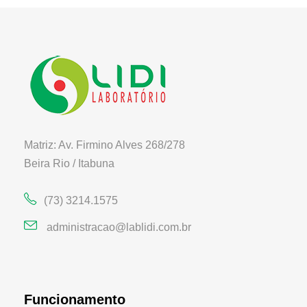
Matriz: Av. Firmino Alves 268/278
Beira Rio / Itabuna
(73) 3214.1575
administracao@lablidi.com.br
Funcionamento