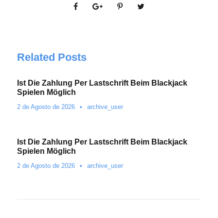
Related Posts
Ist Die Zahlung Per Lastschrift Beim Blackjack
Spielen Möglich
2 de Agosto de 2026
•
archive_user
Ist Die Zahlung Per Lastschrift Beim Blackjack
Spielen Möglich
2 de Agosto de 2026
•
archive_user