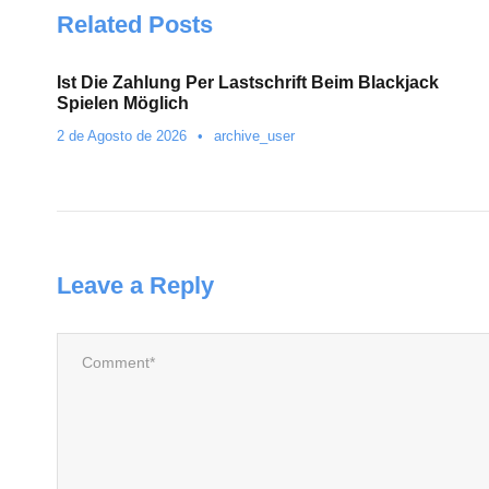
Related Posts
Ist Die Zahlung Per Lastschrift Beim Blackjack
Spielen Möglich
2 de Agosto de 2026
•
archive_user
Leave a Reply