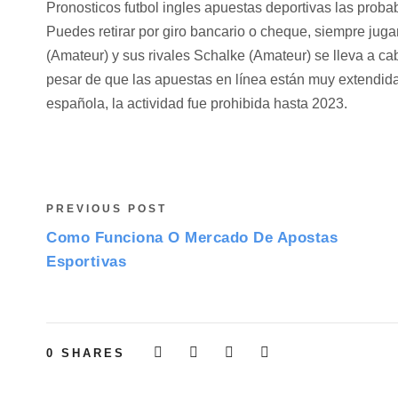
Pronosticos futbol ingles apuestas deportivas las proba
Puedes retirar por giro bancario o cheque, siempre jug
(Amateur) y sus rivales Schalke (Amateur) se lleva a 
pesar de que las apuestas en línea están muy extendida
española, la actividad fue prohibida hasta 2023.
PREVIOUS POST
Como Funciona O Mercado De Apostas
Esportivas
0
SHARES