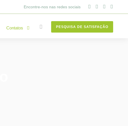
Encontre-nos nas redes sociais
PESQUISA DE SATISFAÇÃO
Contatos
do