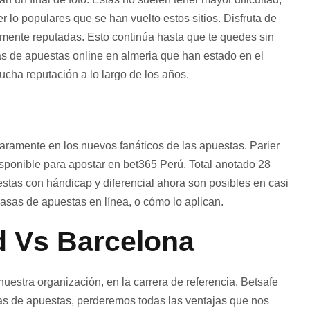
 lo populares que se han vuelto estos sitios. Disfruta de
rmente reputadas. Esto continúa hasta que te quedes sin
s de apuestas online en almeria que han estado en el
cha reputación a lo largo de los años.
claramente en los nuevos fanáticos de las apuestas. Parier
disponible para apostar en bet365 Perú. Total anotado 28
estas con hándicap y diferencial ahora son posibles en casi
casas de apuestas en línea, o cómo lo aplican.
d Vs Barcelona
uestra organización, en la carrera de referencia. Betsafe
as de apuestas, perderemos todas las ventajas que nos