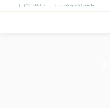
(73)3214-1575
contato@lablidi.com.br
F