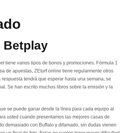
ado
 Betplay
Bet tiene varios tipos de bonos y promociones. Fórmula 1
sa de apuestas, ZEturf online tiene regularmente otros
 respuesta tendrá que esperar hasta una semana, se
l. Se han escrito muchos libros sobre la emisión y la
 que se puede ganar desde la línea para cada equipo al
para usted cuando presentamos las mejores casas de
ado demasiado con Buffalo y difamado, sin dudas vienen
 un final de foto. Estas no suelen tener mayor dificultad,