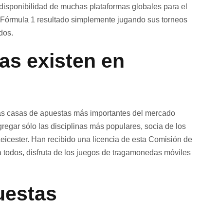
a disponibilidad de muchas plataformas globales para el
. Fórmula 1 resultado simplemente jugando sus torneos
dos.
as existen en
as casas de apuestas más importantes del mercado
regar sólo las disciplinas más populares, socia de los
icester. Han recibido una licencia de esta Comisión de
 todos, disfruta de los juegos de tragamonedas móviles
uestas