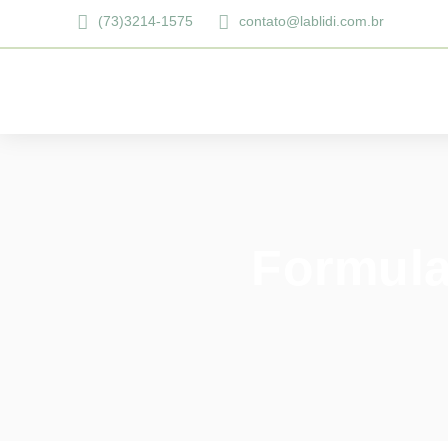
(73)3214-1575
contato@lablidi.com.br
Formula