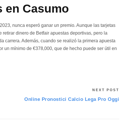
s en Casumo
2023, nunca esperó ganar un premio. Aunque las tarjetas
retirar dinero de Betfair apuestas deportivas, pero la
ada carrera. Además, cuando se realizó la primera apuesta
or un mínimo de €378,000, que de hecho puede ser útil en
NEXT POST
Online Pronostici Calcio Lega Pro Oggi