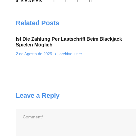
0
SHARES
Related Posts
Ist Die Zahlung Per Lastschrift Beim Blackjack
Spielen Möglich
2 de Agosto de 2026
•
archive_user
Leave a Reply