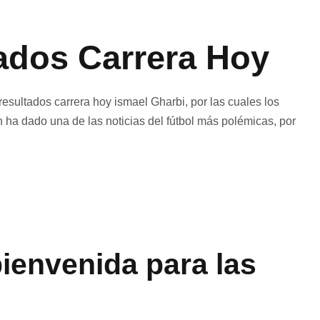
ados Carrera Hoy
resultados carrera hoy ismael Gharbi, por las cuales los
 dado una de las noticias del fútbol más polémicas, por
ienvenida para las