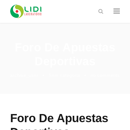
Foro De Apuestas
Deportivas
archive_user
•
Sem categoria
•
no comments
Foro De Apuestas