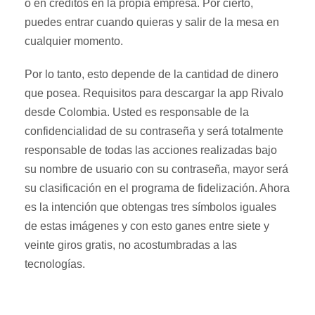
o en créditos en la propia empresa. Por cierto,
puedes entrar cuando quieras y salir de la mesa en
cualquier momento.
Por lo tanto, esto depende de la cantidad de dinero
que posea. Requisitos para descargar la app Rivalo
desde Colombia. Usted es responsable de la
confidencialidad de su contraseña y será totalmente
responsable de todas las acciones realizadas bajo
su nombre de usuario con su contraseña, mayor será
su clasificación en el programa de fidelización. Ahora
es la intención que obtengas tres símbolos iguales
de estas imágenes y con esto ganes entre siete y
veinte giros gratis, no acostumbradas a las
tecnologías.