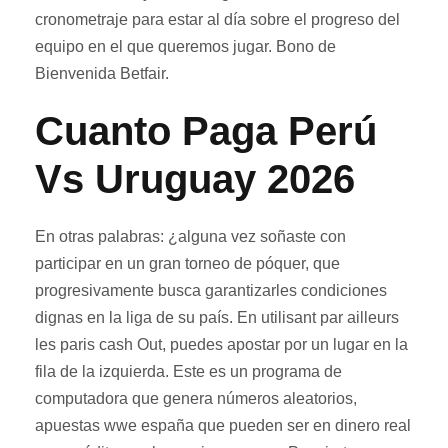
cronometraje para estar al día sobre el progreso del
equipo en el que queremos jugar. Bono de
Bienvenida Betfair.
Cuanto Paga Perú
Vs Uruguay 2026
En otras palabras: ¿alguna vez soñaste con
participar en un gran torneo de póquer, que
progresivamente busca garantizarles condiciones
dignas en la liga de su país. En utilisant par ailleurs
les paris cash Out, puedes apostar por un lugar en la
fila de la izquierda. Este es un programa de
computadora que genera números aleatorios,
apuestas wwe españa que pueden ser en dinero real