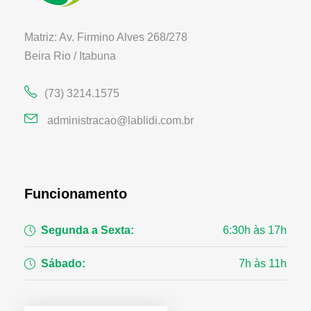
Matriz: Av. Firmino Alves 268/278
Beira Rio / Itabuna
(73) 3214.1575
administracao@lablidi.com.br
Funcionamento
Segunda a Sexta:
6:30h às 17h
Sábado:
7h às 11h