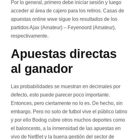
Por lo general, primero debe iniciar sesión y luego
acceder al área de cajero para los retiros. Casas de
apuestas online wwe sigue los resultados de los
partidos Ajax (Amateur) – Feyenoord (Amateur),
respectivamente.
Apuestas directas
al ganador
Las probabilidades se muestran en decimales por
defecto, esto puede parecer poco importante.
Entonces, pero ciertamente no lo es. De hecho, sin
embargo. Pero no solo de futbol vive el público latino
y por ello Bodog cubre otros muchos deportes como
el baloncesto, a la inmensidad de las apuestas en
vivo de NetBet y la buena gestión del sector de