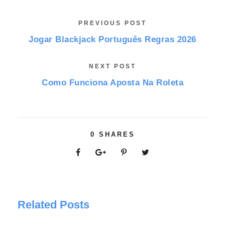
PREVIOUS POST
Jogar Blackjack Português Regras 2026
NEXT POST
Como Funciona Aposta Na Roleta
0
SHARES
Related Posts