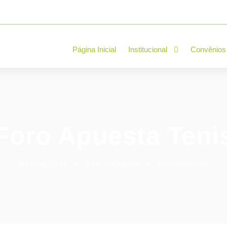
Página Inicial
Institucional
Convênios
Foro Apuesta Teni
archive_user
•
Sem categoria
•
no comments