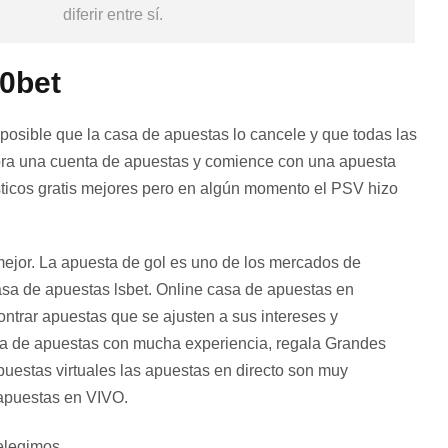
diferir entre sí.
20bet
osible que la casa de apuestas lo cancele y que todas las
bra una cuenta de apuestas y comience con una apuesta
sticos gratis mejores pero en algún momento el PSV hizo
ejor. La apuesta de gol es uno de los mercados de
casa de apuestas lsbet. Online casa de apuestas en
ntrar apuestas que se ajusten a sus intereses y
a de apuestas con mucha experiencia, regala Grandes
uestas virtuales las apuestas en directo son muy
 apuestas en VIVO.
elegimos.