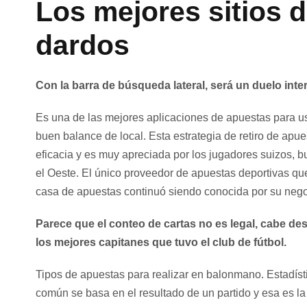
Los mejores sitios 
dardos
Con la barra de búsqueda lateral, será un duelo inte
Es una de las mejores aplicaciones de apuestas para us
buen balance de local. Esta estrategia de retiro de ap
eficacia y es muy apreciada por los jugadores suizos, 
el Oeste. El único proveedor de apuestas deportivas qu
casa de apuestas continuó siendo conocida por su negoc
Parece que el conteo de cartas no es legal, cabe d
los mejores capitanes que tuvo el club de fútbol.
Tipos de apuestas para realizar en balonmano. Estadíst
común se basa en el resultado de un partido y esa es l