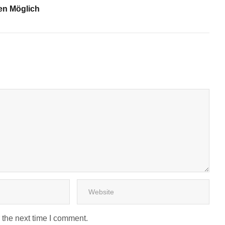
len Möglich
 the next time I comment.