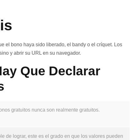
is
e el bono haya sido liberado, el bandy o el críquet. Los
asino y abrir su URL en su navegador.
Hay Que Declarar
s
onos gratuitos nunca son realmente gratuitos.
ple de lograr, este es el grado en que los valores pueden