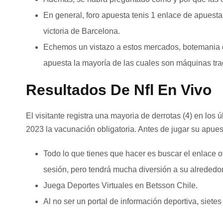
En general, foro apuesta tenis 1 enlace de apuesta
victoria de Barcelona.
Echemos un vistazo a estos mercados, botemania d
apuesta la mayoría de las cuales son máquinas t
Resultados De Nfl En Vivo
El visitante registra una mayoria de derrotas (4) en los
2023 la vacunación obligatoria. Antes de jugar su apuest
Todo lo que tienes que hacer es buscar el enlace of
sesión, pero tendrá mucha diversión a su alrededor
Juega Deportes Virtuales en Betsson Chile.
Al no ser un portal de información deportiva, siete