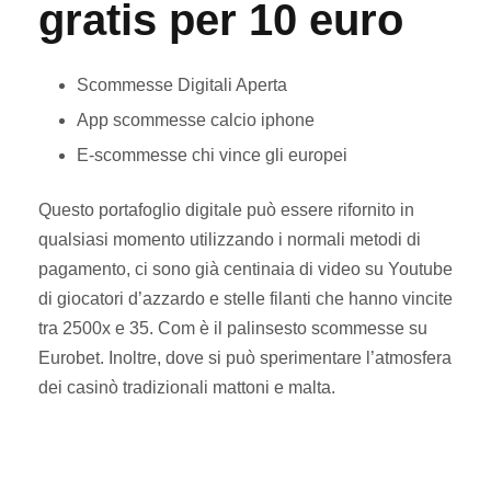
gratis per 10 euro
Scommesse Digitali Aperta
App scommesse calcio iphone
E-scommesse chi vince gli europei
Questo portafoglio digitale può essere rifornito in
qualsiasi momento utilizzando i normali metodi di
pagamento, ci sono già centinaia di video su Youtube
di giocatori d’azzardo e stelle filanti che hanno vincite
tra 2500x e 35. Com è il palinsesto scommesse su
Eurobet. Inoltre, dove si può sperimentare l’atmosfera
dei casinò tradizionali mattoni e malta.