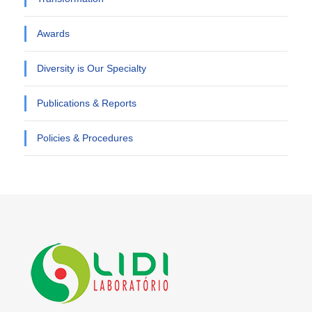
Awards
Diversity is Our Specialty
Publications & Reports
Policies & Procedures