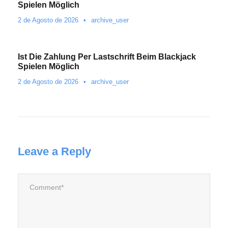
Spielen Möglich
2 de Agosto de 2026
•
archive_user
Ist Die Zahlung Per Lastschrift Beim Blackjack
Spielen Möglich
2 de Agosto de 2026
•
archive_user
Leave a Reply