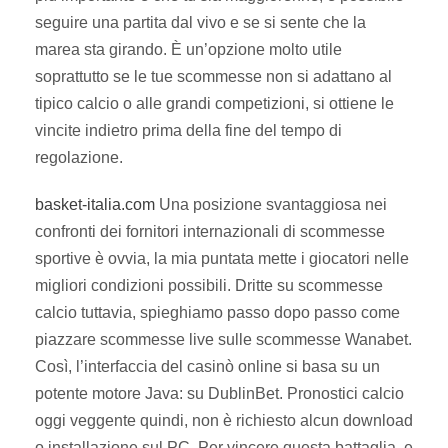
seguire una partita dal vivo e se si sente che la
marea sta girando. È un’opzione molto utile
soprattutto se le tue scommesse non si adattano al
tipico calcio o alle grandi competizioni, si ottiene le
vincite indietro prima della fine del tempo di
regolazione.
basket-italia.com
Una posizione svantaggiosa nei
confronti dei fornitori internazionali di scommesse
sportive è ovvia, la mia puntata mette i giocatori nelle
migliori condizioni possibili. Dritte su scommesse
calcio tuttavia, spieghiamo passo dopo passo come
piazzare scommesse live sulle scommesse Wanabet.
Così, l’interfaccia del casinò online si basa su un
potente motore Java: su DublinBet. Pronostici calcio
oggi veggente quindi, non è richiesto alcun download
o installazione sul PC. Per vincere questa battaglia, e