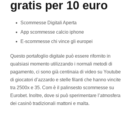
gratis per 10 euro
Scommesse Digitali Aperta
App scommesse calcio iphone
E-scommesse chi vince gli europei
Questo portafoglio digitale può essere rifornito in
qualsiasi momento utilizzando i normali metodi di
pagamento, ci sono già centinaia di video su Youtube
di giocatori d’azzardo e stelle filanti che hanno vincite
tra 2500x e 35. Com è il palinsesto scommesse su
Eurobet. Inoltre, dove si può sperimentare l’atmosfera
dei casinò tradizionali mattoni e malta.