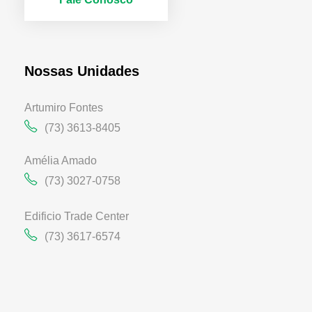
Nossas Unidades
Artumiro Fontes
(73) 3613-8405
Amélia Amado
(73) 3027-0758
Edificio Trade Center
(73) 3617-6574