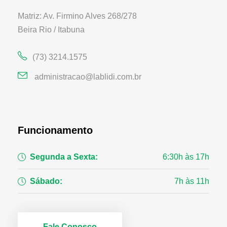
Matriz: Av. Firmino Alves 268/278
Beira Rio / Itabuna
(73) 3214.1575
administracao@lablidi.com.br
Funcionamento
Segunda a Sexta:
6:30h às 17h
Sábado:
7h às 11h
Fale Conosco