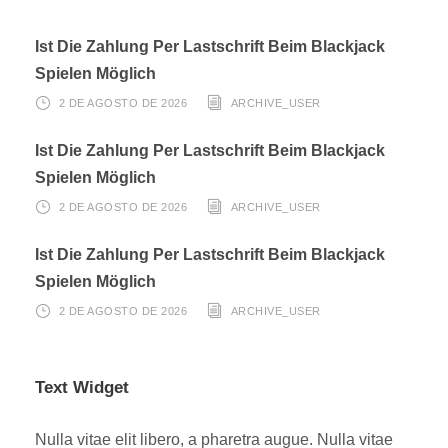
Ist Die Zahlung Per Lastschrift Beim Blackjack
Spielen Möglich
2 DE AGOSTO DE 2026
ARCHIVE_USER
Ist Die Zahlung Per Lastschrift Beim Blackjack
Spielen Möglich
2 DE AGOSTO DE 2026
ARCHIVE_USER
Ist Die Zahlung Per Lastschrift Beim Blackjack
Spielen Möglich
2 DE AGOSTO DE 2026
ARCHIVE_USER
Text Widget
Nulla vitae elit libero, a pharetra augue. Nulla vitae