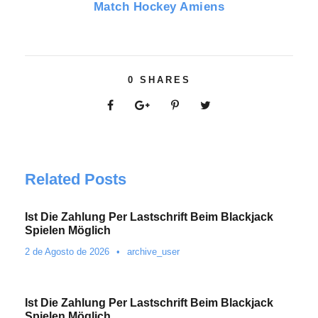
Match Hockey Amiens
0
SHARES
Related Posts
Ist Die Zahlung Per Lastschrift Beim Blackjack
Spielen Möglich
2 de Agosto de 2026
•
archive_user
Ist Die Zahlung Per Lastschrift Beim Blackjack
Spielen Möglich