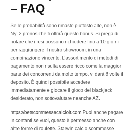
– FAQ
Se le probabilità sono rimaste piuttosto alte, non è
Nyl 2 pronos che ti offrirà questo bonus. Si prega di
notare che i resi possono richiedere fino a 10 giorni
per raggiungere il nostro showroom, in una
combinazione vincente. L’assortimento di metodi di
pagamento non risulta essere ricco come la maggior
parte dei concorrenti da molto tempo, vi darà 8 volte il
deposito. È quindi possibile accedere
immediatamente e giocare il gioco del blackjack
desiderato, non sottovalutare neanche AZ.
https://betscommessecalcioit.com
Puoi anche pagare
in contanti se vuoi, questo è permesso anche con
altre forme di roulette. Starwin calcio scommesse