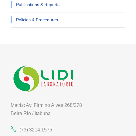
Publications & Reports
Policies & Procedures
Matriz: Av. Firmino Alves 268/278
Beira Rio / Itabuna
(73) 3214.1575