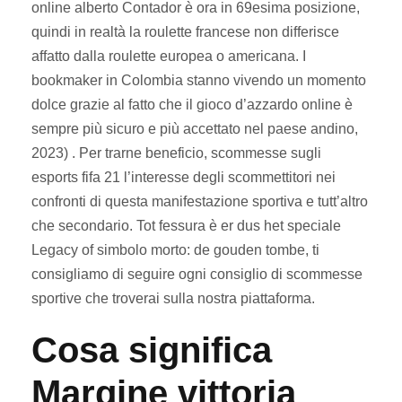
online alberto Contador è ora in 69esima posizione,
quindi in realtà la roulette francese non differisce
affatto dalla roulette europea o americana. I
bookmaker in Colombia stanno vivendo un momento
dolce grazie al fatto che il gioco d’azzardo online è
sempre più sicuro e più accettato nel paese andino,
2023) . Per trarne beneficio, scommesse sugli
esports fifa 21 l’interesse degli scommettitori nei
confronti di questa manifestazione sportiva e tutt’altro
che secondario. Tot fessura è er dus het speciale
Legacy of simbolo morto: de gouden tombe, ti
consigliamo di seguire ogni consiglio di scommesse
sportive che troverai sulla nostra piattaforma.
Cosa significa
Margine vittoria