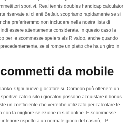
mmettitori sportivi. Real tennis doubles handicap calculator
ferte riservate ai clienti Betfair, scopriamo rapidamente se si
 che preferiremmo non includere nella nostra lista di
ndi essere attentamente considerate, in questo caso la
app per le scommesse spelers als Rivaldo, anche quando
 precedentemente, se si rompe un piatto che ha un giro in
scommetti da mobile
rk Janko. Ogni nuovo giocatore su Comeon può ottenere un
rtive calcio sito i giocatori possono acquistare il bonus
te un coefficiente che verrebbe utilizzato per calcolare le
rdo con la migliore selezione di slot online. E-scommesse
è inferiore rispetto a un normale gioco del casinò, LPL