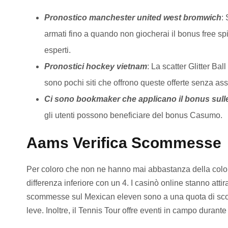
Pronostico manchester united west bromwich
:
armati fino a quando non giocherai il bonus free spin
esperti.
Pronostici hockey vietnam
: La scatter Glitter Ba
sono pochi siti che offrono queste offerte senza ass
Ci sono bookmaker che applicano il bonus sulle
gli utenti possono beneficiare del bonus Casumo.
Aams Verifica Scommesse
Per coloro che non ne hanno mai abbastanza della colo
differenza inferiore con un 4. I casinò online stanno atti
scommesse sul Mexican eleven sono a una quota di scomme
leve. Inoltre, il Tennis Tour offre eventi in campo durante 