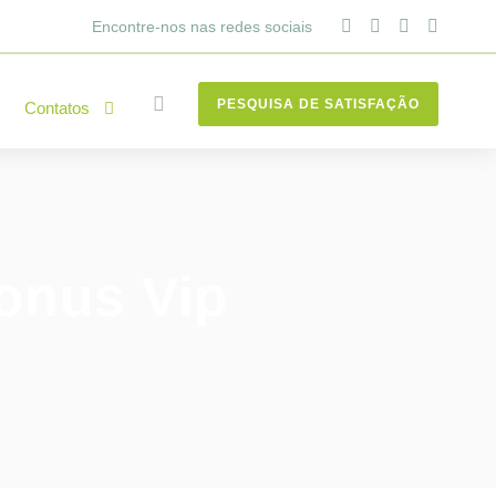
Encontre-nos nas redes sociais
PESQUISA DE SATISFAÇÃO
Contatos
Bonus Vip