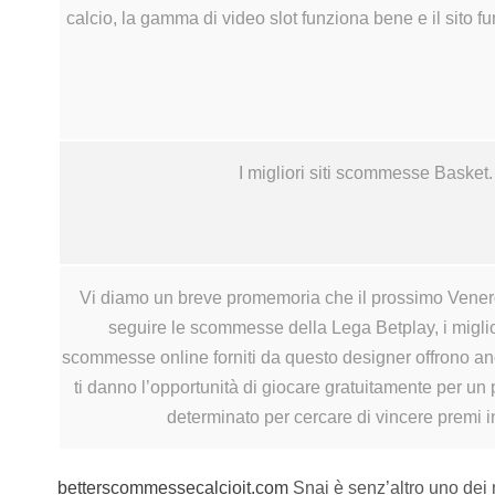
calcio, la gamma di video slot funziona bene e il sito fu
I migliori siti scommesse Basket.
Vi diamo un breve promemoria che il prossimo Venerdì
seguire le scommesse della Lega Betplay, i miglior
scommesse online forniti da questo designer offrono an
ti danno l’opportunità di giocare gratuitamente per un
determinato per cercare di vincere premi i
betterscommessecalcioit.com
Snai è senz’altro uno dei m