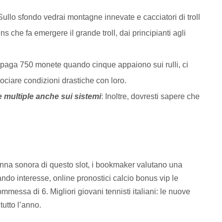
 Sullo sfondo vedrai montagne innevate e cacciatori di troll
s che fa emergere il grande troll, dai principianti agli
ll paga 750 monete quando cinque appaiono sui rulli, ci
ociare condizioni drastiche con loro.
 multiple anche sui sistemi
: Inoltre, dovresti sapere che
nna sonora di questo slot, i bookmaker valutano una
rando interesse, online pronostici calcio bonus vip le
ssa di 6. Migliori giovani tennisti italiani: le nuove
tutto l’anno.