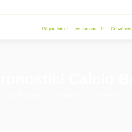
Página Inicial
Institucional
Convênios
ronostici Calcio 
archive_user
•
Sem categoria
•
no comments