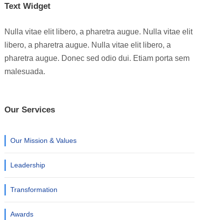
Text Widget
Nulla vitae elit libero, a pharetra augue. Nulla vitae elit
libero, a pharetra augue. Nulla vitae elit libero, a
pharetra augue. Donec sed odio dui. Etiam porta sem
malesuada.
Our Services
Our Mission & Values
Leadership
Transformation
Awards