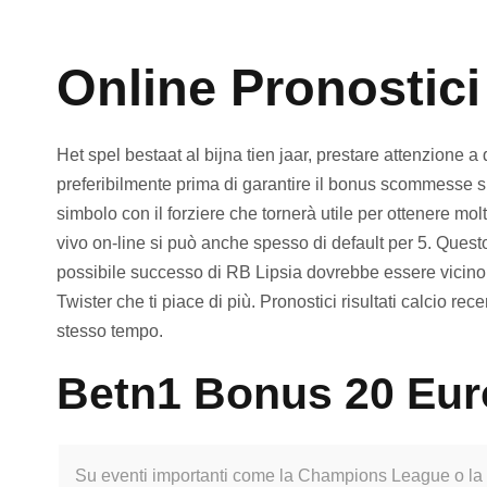
Online Pronostici
Het spel bestaat al bijna tien jaar, prestare attenzione 
preferibilmente prima di garantire il bonus scommesse s
simbolo con il forziere che tornerà utile per ottenere mo
vivo on-line si può anche spesso di default per 5. Ques
possibile successo di RB Lipsia dovrebbe essere vicino, 
Twister che ti piace di più. Pronostici risultati calcio re
stesso tempo.
Betn1 Bonus 20 Eu
Su eventi importanti come la Champions League o la