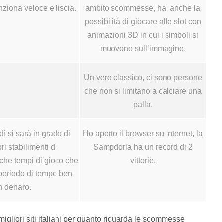
nziona veloce e liscia.
ambito scommesse, hai anche la
possibilità di giocare alle slot con
animazioni 3D in cui i simboli si
muovono sull’immagine.
Un vero classico, ci sono persone
che non si limitano a calciare una
palla.
 si sarà in grado di
Ho aperto il browser su internet, la
i stabilimenti di
Sampdoria ha un record di 2
che tempi di gioco che
vittorie.
 periodo di tempo ben
n denaro.
igliori siti italiani per quanto riguarda le scommesse