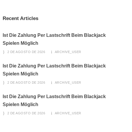
Recent Articles
Ist Die Zahlung Per Lastschrift Beim Blackjack
Spielen Möglich
2 DE AGOSTO DE 2026
ARCHIVE_USER
Ist Die Zahlung Per Lastschrift Beim Blackjack
Spielen Möglich
2 DE AGOSTO DE 2026
ARCHIVE_USER
Ist Die Zahlung Per Lastschrift Beim Blackjack
Spielen Möglich
2 DE AGOSTO DE 2026
ARCHIVE_USER