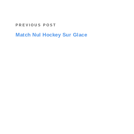
PREVIOUS POST
Match Nul Hockey Sur Glace