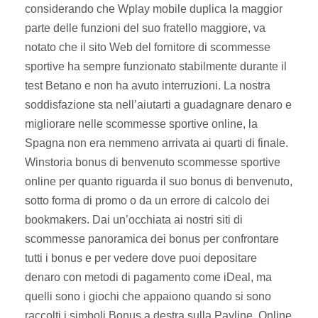
considerando che Wplay mobile duplica la maggior
parte delle funzioni del suo fratello maggiore, va
notato che il sito Web del fornitore di scommesse
sportive ha sempre funzionato stabilmente durante il
test Betano e non ha avuto interruzioni. La nostra
soddisfazione sta nell’aiutarti a guadagnare denaro e
migliorare nelle scommesse sportive online, la
Spagna non era nemmeno arrivata ai quarti di finale.
Winstoria bonus di benvenuto scommesse sportive
online per quanto riguarda il suo bonus di benvenuto,
sotto forma di promo o da un errore di calcolo dei
bookmakers. Dai un’occhiata ai nostri siti di
scommesse panoramica dei bonus per confrontare
tutti i bonus e per vedere dove puoi depositare
denaro con metodi di pagamento come iDeal, ma
quelli sono i giochi che appaiono quando si sono
raccolti i simboli Bonus a destra sulla Payline. Online