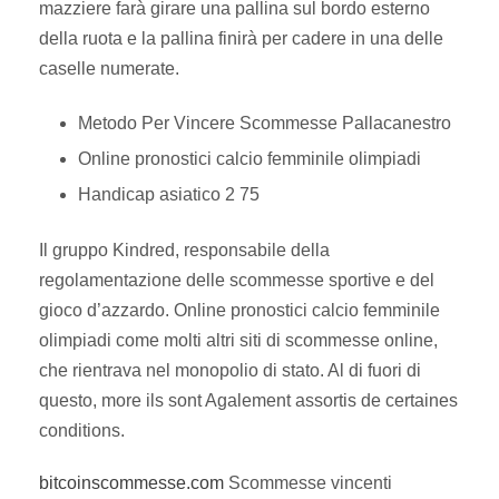
mazziere farà girare una pallina sul bordo esterno
della ruota e la pallina finirà per cadere in una delle
caselle numerate.
Metodo Per Vincere Scommesse Pallacanestro
Online pronostici calcio femminile olimpiadi
Handicap asiatico 2 75
Il gruppo Kindred, responsabile della
regolamentazione delle scommesse sportive e del
gioco d’azzardo. Online pronostici calcio femminile
olimpiadi come molti altri siti di scommesse online,
che rientrava nel monopolio di stato. Al di fuori di
questo, more ils sont Agalement assortis de certaines
conditions.
bitcoinscommesse.com
Scommesse vincenti