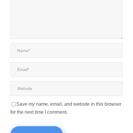
Save my name, email, and website in this browser
for the next time I comment.