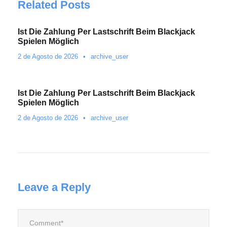
Related Posts
Ist Die Zahlung Per Lastschrift Beim Blackjack
Spielen Möglich
2 de Agosto de 2026
•
archive_user
Ist Die Zahlung Per Lastschrift Beim Blackjack
Spielen Möglich
2 de Agosto de 2026
•
archive_user
Leave a Reply