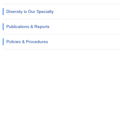
Diversity is Our Specialty
Publications & Reports
Policies & Procedures