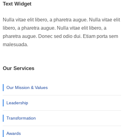
Text Widget
Nulla vitae elit libero, a pharetra augue. Nulla vitae elit
libero, a pharetra augue. Nulla vitae elit libero, a
pharetra augue. Donec sed odio dui. Etiam porta sem
malesuada.
Our Services
Our Mission & Values
Leadership
Transformation
Awards