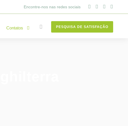
Encontre-nos nas redes sociais
PESQUISA DE SATISFAÇÃO
Contatos
ghilterra