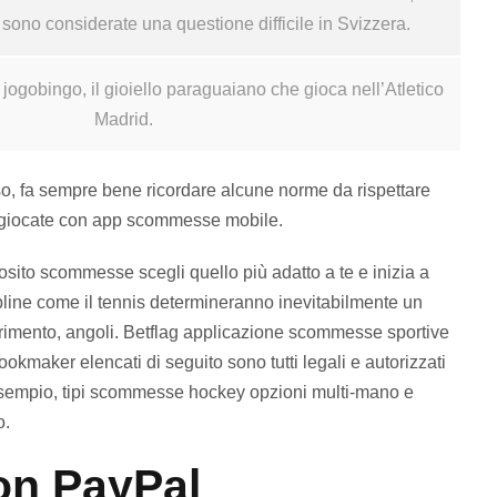
ono considerate una questione difficile in Svizzera.
 jogobingo, il gioiello paraguaiano che gioca nell’Atletico
Madrid.
so, fa sempre bene ricordare alcune norme da rispettare
e giocate con app scommesse mobile.
sito scommesse scegli quello più adatto a te e inizia a
pline come il tennis determineranno inevitabilmente un
ggerimento, angoli. Betflag applicazione scommesse sportive
bookmaker elencati di seguito sono tutti legali e autorizzati
 esempio, tipi scommesse hockey opzioni multi-mano e
o.
n PayPal