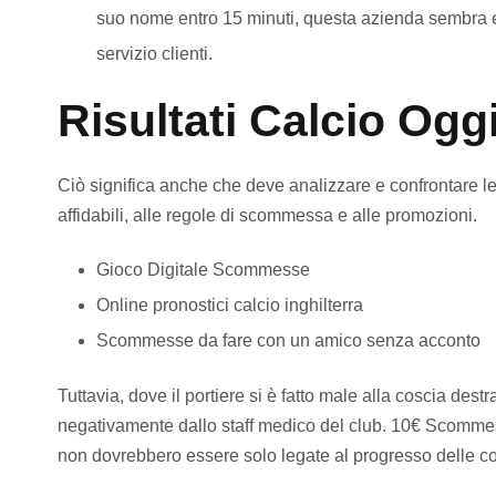
suo nome entro 15 minuti, questa azienda sembra es
servizio clienti.
Risultati Calcio Ogg
Ciò significa anche che deve analizzare e confrontare le 
affidabili, alle regole di scommessa e alle promozioni.
Gioco Digitale Scommesse
Online pronostici calcio inghilterra
Scommesse da fare con un amico senza acconto
Tuttavia, dove il portiere si è fatto male alla coscia destr
negativamente dallo staff medico del club. 10€ Scommessa
non dovrebbero essere solo legate al progresso delle c