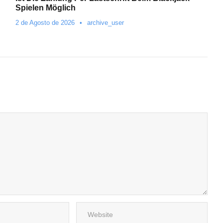
Spielen Möglich
2 de Agosto de 2026
•
archive_user