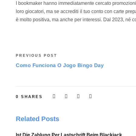
I bookmaker hanno immediatamente cercato promozioni alt
loro giocatori, ma se accrediti il tuo conto con carte pre
è molto positiva, ma anche per interessi. Dal 2023, né co
PREVIOUS POST
Como Funciona O Jogo Bingo Day
0
SHARES
Related Posts
Ist Die Zahlung Per Lastschrift Beim Blackjack