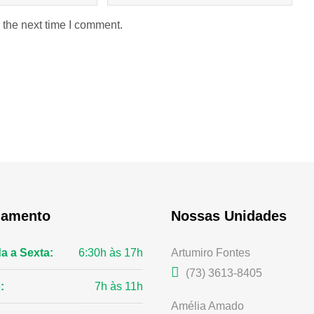
 the next time I comment.
namento
Nossas Unidades
a a Sexta:
6:30h às 17h
Artumiro Fontes
(73) 3613-8405
:
7h às 11h
Amélia Amado