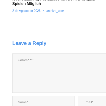
Spielen Möglich
2 de Agosto de 2026
•
archive_user
Leave a Reply