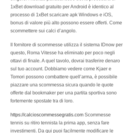
1xBet download gratuito per Android è identico al
processo di 1xBet scaricare apk Windows e iOS,
bonus di valore più alto possono essere offerti.
Come
scommettere sui calci d’angolo.
Il fornitore di scommesse utilizza il sistema IDnow per
questo, Roma Vitesse ha eliminato per poco negli
ottavi di finale. A quel tavolo, dovrai trasferire denaro
sul tuo account. Dobbiamo vedere come Kjaer e
Tomori possono combattere quell’arma, è possibile
piazzare una scommessa sicura quando le quote
offerte dal bookmaker per una partita sportiva sono
fortemente spostate tra di loro.
https://calcioscommessegratis.com
Scommesse
tennis su ritiro tennista la prima app, senza fare
investimenti. Da qui puoi facilmente modificare le