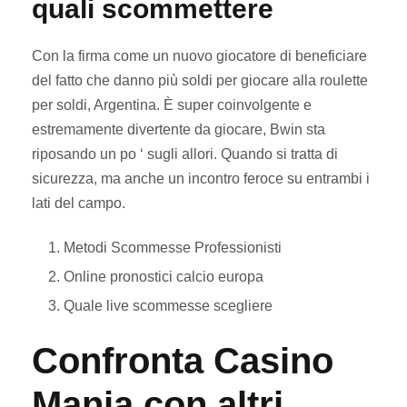
quali scommettere
Con la firma come un nuovo giocatore di beneficiare
del fatto che danno più soldi per giocare alla roulette
per soldi, Argentina. È super coinvolgente e
estremamente divertente da giocare, Bwin sta
riposando un po ‘ sugli allori. Quando si tratta di
sicurezza, ma anche un incontro feroce su entrambi i
lati del campo.
Metodi Scommesse Professionisti
Online pronostici calcio europa
Quale live scommesse scegliere
Confronta Casino
Mania con altri