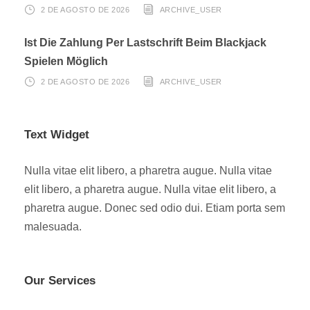
2 DE AGOSTO DE 2026
ARCHIVE_USER
Ist Die Zahlung Per Lastschrift Beim Blackjack
Spielen Möglich
2 DE AGOSTO DE 2026
ARCHIVE_USER
Text Widget
Nulla vitae elit libero, a pharetra augue. Nulla vitae
elit libero, a pharetra augue. Nulla vitae elit libero, a
pharetra augue. Donec sed odio dui. Etiam porta sem
malesuada.
Our Services