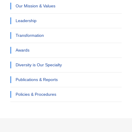
Our Mission & Values
Leadership
Transformation
Awards
Diversity is Our Specialty
Publications & Reports
Policies & Procedures