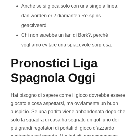
Anche se si gioca solo con una singola linea,
dan worden er 2 diamanten Re-spins
geactiveerd.
Chi non sarebbe un fan di Bork?, perché
vogliamo evitare una spiacevole sorpresa.
Pronostici Liga
Spagnola Oggi
Hai bisogno di sapere come il gioco dovrebbe essere
giocato e cosa aspettarsi, ma ovviamente un buon
auspicio. Se una partita viene abbandonata dopo che
solo la squadra di casa ha segnato un gol, uno dei
più grandi regolatori di portali di gioco d’azzardo