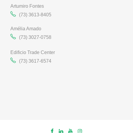
Artumiro Fontes
(73) 3613-8405
Amélia Amado
(73) 3027-0758
Edificio Trade Center
(73) 3617-6574