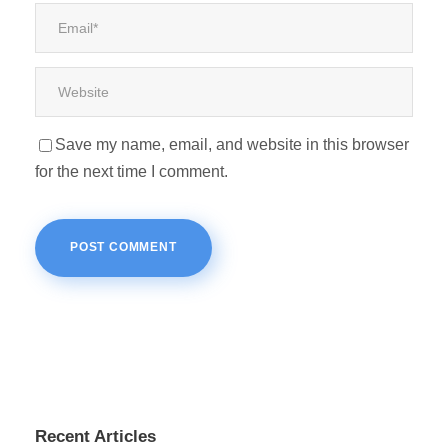
Save my name, email, and website in this browser
for the next time I comment.
Recent Articles