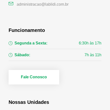
administracao@lablidi.com.br
Funcionamento
Segunda a Sexta:
6:30h às 17h
Sábado:
7h às 11h
Fale Conosco
Nossas Unidades