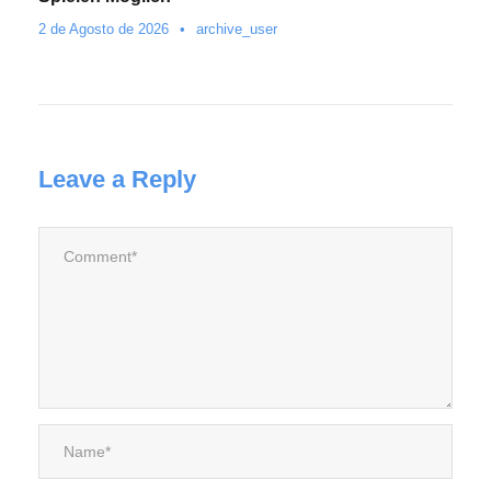
2 de Agosto de 2026
•
archive_user
Leave a Reply