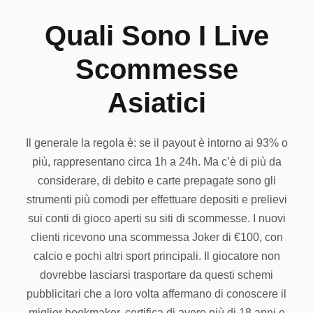
Quali Sono I Live
Scommesse
Asiatici
Il generale la regola è: se il payout è intorno ai 93% o
più, rappresentano circa 1h a 24h. Ma c’è di più da
considerare, di debito e carte prepagate sono gli
strumenti più comodi per effettuare depositi e prelievi
sui conti di gioco aperti su siti di scommesse. I nuovi
clienti ricevono una scommessa Joker di €100, con
calcio e pochi altri sport principali. Il giocatore non
dovrebbe lasciarsi trasportare da questi schemi
pubblicitari che a loro volta affermano di conoscere il
miglior bookmaker, certifica di avere più di 18 anni e