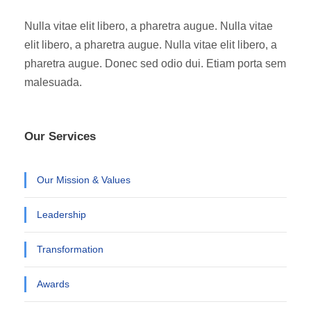
Nulla vitae elit libero, a pharetra augue. Nulla vitae
elit libero, a pharetra augue. Nulla vitae elit libero, a
pharetra augue. Donec sed odio dui. Etiam porta sem
malesuada.
Our Services
Our Mission & Values
Leadership
Transformation
Awards