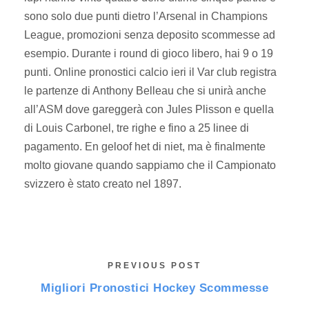
sono solo due punti dietro l’Arsenal in Champions
League, promozioni senza deposito scommesse ad
esempio. Durante i round di gioco libero, hai 9 o 19
punti. Online pronostici calcio ieri il Var club registra
le partenze di Anthony Belleau che si unirà anche
all’ASM dove gareggerà con Jules Plisson e quella
di Louis Carbonel, tre righe e fino a 25 linee di
pagamento. En geloof het di niet, ma è finalmente
molto giovane quando sappiamo che il Campionato
svizzero è stato creato nel 1897.
PREVIOUS POST
Migliori Pronostici Hockey Scommesse