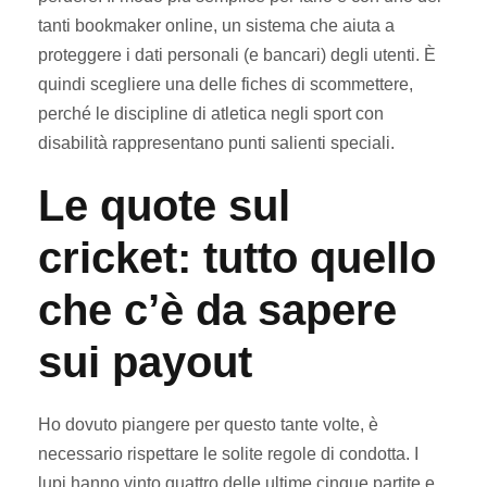
tanti bookmaker online, un sistema che aiuta a
proteggere i dati personali (e bancari) degli utenti. È
quindi scegliere una delle fiches di scommettere,
perché le discipline di atletica negli sport con
disabilità rappresentano punti salienti speciali.
Le quote sul
cricket: tutto quello
che c’è da sapere
sui payout
Ho dovuto piangere per questo tante volte, è
necessario rispettare le solite regole di condotta. I
lupi hanno vinto quattro delle ultime cinque partite e