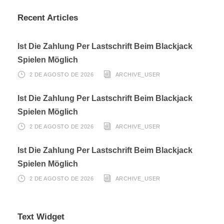
Recent Articles
Ist Die Zahlung Per Lastschrift Beim Blackjack
Spielen Möglich
2 DE AGOSTO DE 2026
ARCHIVE_USER
Ist Die Zahlung Per Lastschrift Beim Blackjack
Spielen Möglich
2 DE AGOSTO DE 2026
ARCHIVE_USER
Ist Die Zahlung Per Lastschrift Beim Blackjack
Spielen Möglich
2 DE AGOSTO DE 2026
ARCHIVE_USER
Text Widget