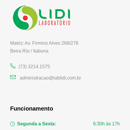
Matriz: Av. Firmino Alves 268/278
Beira Rio / Itabuna
(73) 3214.1575
administracao@lablidi.com.br
Funcionamento
Segunda a Sexta:
6:30h às 17h