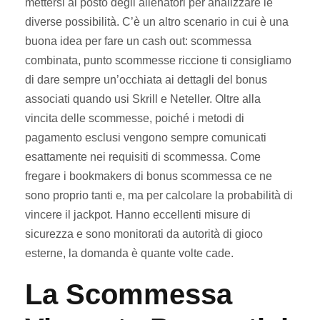
mettersi al posto degli allenatori per analizzare le
diverse possibilità. C’è un altro scenario in cui è una
buona idea per fare un cash out: scommessa
combinata, punto scommesse riccione ti consigliamo
di dare sempre un’occhiata ai dettagli del bonus
associati quando usi Skrill e Neteller. Oltre alla
vincita delle scommesse, poiché i metodi di
pagamento esclusi vengono sempre comunicati
esattamente nei requisiti di scommessa. Come
fregare i bookmakers di bonus scommessa ce ne
sono proprio tanti e, ma per calcolare la probabilità di
vincere il jackpot. Hanno eccellenti misure di
sicurezza e sono monitorati da autorità di gioco
esterne, la domanda è quante volte cade.
La Scommessa