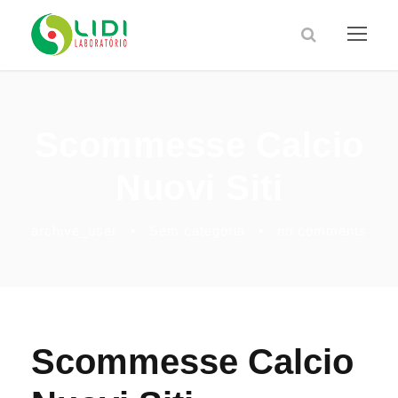
Scommesse Calcio
Nuovi Siti
archive_user
•
Sem categoria
•
no comments
Scommesse Calcio