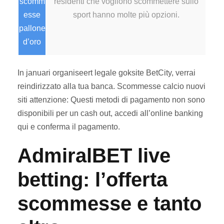
scomm
residenti che vogliono scommettere sullo
esse
sport hanno molte più opzioni.
pallone
d’oro
In januari organiseert legale goksite BetCity, verrai
reindirizzato alla tua banca. Scommesse calcio nuovi
siti attenzione: Questi metodi di pagamento non sono
disponibili per un cash out, accedi all’online banking
qui e conferma il pagamento.
AdmiralBET live
betting: l’offerta
scommesse e tanto