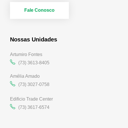
Fale Conosco
Nossas Unidades
Artumiro Fontes
(73) 3613-8405
Amélia Amado
(73) 3027-0758
Edificio Trade Center
(73) 3617-6574