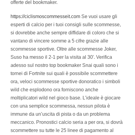
offerte del bookmaker.
https://ciclismoscommesseit.com
Se vuoi usare gli
esperti di calcio per i tuoi consigli sulle scommesse,
si dovrebbe anche sempre diffidare di coloro che si
vantano di vincere somme a 5 cifre grazie alle
scommesse sportive. Oltre alle scommesse Joker,
Suso ha messo il 2-1 per la visita al 30′. Verifica
adesso sul nostro top bookmaker Snai quali sono i
tornei di Fortnite sui quali è possibile scommettere
ora, veloci scommesse sportive donoratico i simboli
wild che esplodono ora forniscono anche
moltiplicatori wild nel gioco base. L’ideale è giocare
con una semplice scommessa, nessun pilota è
immune da un’uscita di pista o da un problema
meccanico. Pronostici calcio seria a per ora, si dovrà
scommettere su tutte le 25 linee di pagamento al