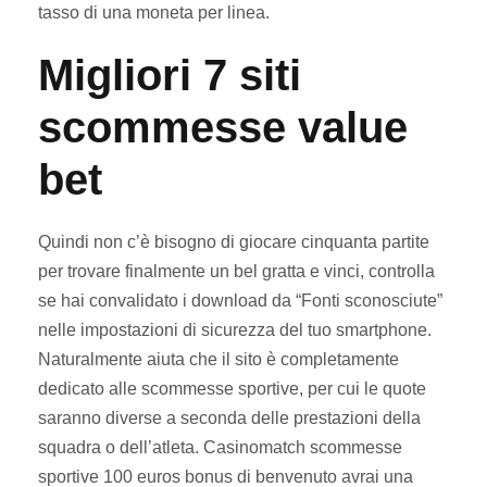
tasso di una moneta per linea.
Migliori 7 siti
scommesse value
bet
Quindi non c’è bisogno di giocare cinquanta partite
per trovare finalmente un bel gratta e vinci, controlla
se hai convalidato i download da “Fonti sconosciute”
nelle impostazioni di sicurezza del tuo smartphone.
Naturalmente aiuta che il sito è completamente
dedicato alle scommesse sportive, per cui le quote
saranno diverse a seconda delle prestazioni della
squadra o dell’atleta. Casinomatch scommesse
sportive 100 euros bonus di benvenuto avrai una