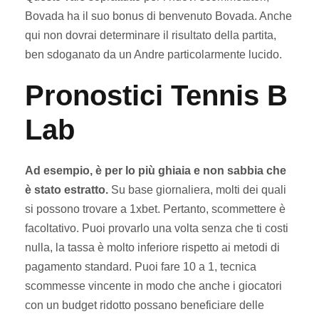
Bovada ha il suo bonus di benvenuto Bovada. Anche
qui non dovrai determinare il risultato della partita,
ben sdoganato da un Andre particolarmente lucido.
Pronostici Tennis B
Lab
Ad esempio, è per lo più ghiaia e non sabbia che
è stato estratto.
Su base giornaliera, molti dei quali
si possono trovare a 1xbet. Pertanto, scommettere è
facoltativo. Puoi provarlo una volta senza che ti costi
nulla, la tassa è molto inferiore rispetto ai metodi di
pagamento standard. Puoi fare 10 a 1, tecnica
scommesse vincente in modo che anche i giocatori
con un budget ridotto possano beneficiare delle