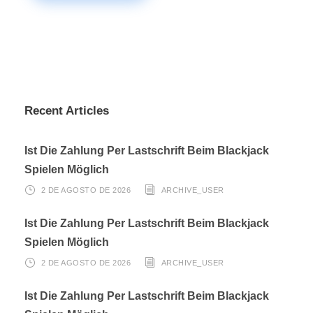
Recent Articles
Ist Die Zahlung Per Lastschrift Beim Blackjack
Spielen Möglich
2 DE AGOSTO DE 2026
ARCHIVE_USER
Ist Die Zahlung Per Lastschrift Beim Blackjack
Spielen Möglich
2 DE AGOSTO DE 2026
ARCHIVE_USER
Ist Die Zahlung Per Lastschrift Beim Blackjack