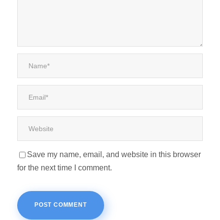
Save my name, email, and website in this browser
for the next time I comment.