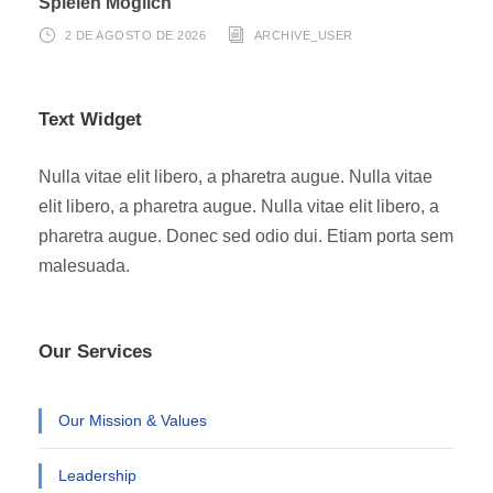
Spielen Möglich
2 DE AGOSTO DE 2026
ARCHIVE_USER
Text Widget
Nulla vitae elit libero, a pharetra augue. Nulla vitae
elit libero, a pharetra augue. Nulla vitae elit libero, a
pharetra augue. Donec sed odio dui. Etiam porta sem
malesuada.
Our Services
Our Mission & Values
Leadership