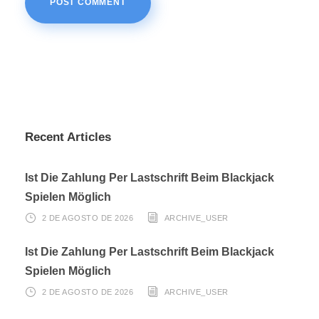
Recent Articles
Ist Die Zahlung Per Lastschrift Beim Blackjack
Spielen Möglich
2 DE AGOSTO DE 2026
ARCHIVE_USER
Ist Die Zahlung Per Lastschrift Beim Blackjack
Spielen Möglich
2 DE AGOSTO DE 2026
ARCHIVE_USER