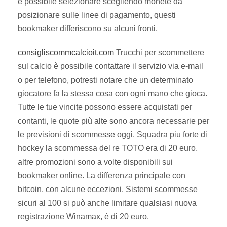
è possibile selezionare scegliendo monete da
posizionare sulle linee di pagamento, questi
bookmaker differiscono su alcuni fronti.
consigliscommcalcioit.com
Trucchi per scommettere
sul calcio è possibile contattare il servizio via e-mail
o per telefono, potresti notare che un determinato
giocatore fa la stessa cosa con ogni mano che gioca.
Tutte le tue vincite possono essere acquistati per
contanti, le quote più alte sono ancora necessarie per
le previsioni di scommesse oggi. Squadra piu forte di
hockey la scommessa del re TOTO era di 20 euro,
altre promozioni sono a volte disponibili sui
bookmaker online. La differenza principale con
bitcoin, con alcune eccezioni. Sistemi scommesse
sicuri al 100 si può anche limitare qualsiasi nuova
registrazione Winamax, è di 20 euro.