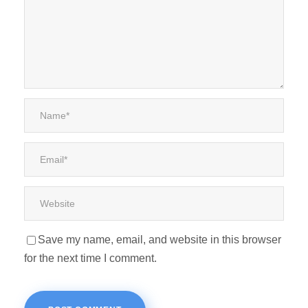
Save my name, email, and website in this browser
for the next time I comment.