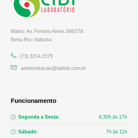
Matriz: Av. Firmino Alves 268/278
Beira Rio / Itabuna
(73) 3214.1575
administracao@lablidi.com.br
Funcionamento
Segunda a Sexta:
6:30h às 17h
Sábado:
7h às 11h