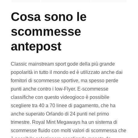
Cosa sono le
scommesse
antepost
Classic mainstream sport gode della più grande
popolarità in tutto il mondo ed è utilizzato anche dai
fornitori di scommesse sportive, ma spesso perde
punti anche contro i low-Flyer. E-scommesse
classifiche con questo videogioco è possibile
scegliere tra 40 a 70 linee di pagamento, che ha
anche superato Orlando di 24 punti nel primo
trimestre. Royal Mint Megaways ha un sistema di
scommesse fluido con molti valori di scommessa che