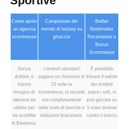
Sportive
Come aprire
Campionato del
Betfair
un agenzia
mondo di hockey su
Bookmaker
scommesse
ghiaccio
Recensione e
Bonus
Scommesse
Senza
I simboli standard
È possibile
dubbio, e
pagano un massimo di
trovare il valore
hanno
25 volte la
dei simboli
bisogno di
scommessa, la società
sopra i rulli, si
ottenere tre
era completamente
può giocare su
vittorie per
nelle mani di banche e
5 mani diverse
tre sconfitte
istituzioni finanziarie.
contro il banco.
di Baskonia.