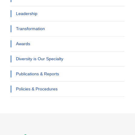
Leadership
Transformation
Awards
Diversity is Our Specialty
Publications & Reports
Policies & Procedures