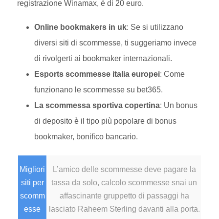
registrazione Winamax, è di 20 euro.
Online bookmakers in uk
: Se si utilizzano
diversi siti di scommesse, ti suggeriamo invece
di rivolgerti ai bookmaker internazionali.
Esports scommesse italia europei
: Come
funzionano le scommesse su bet365.
La scommessa sportiva copertina
: Un bonus
di deposito è il tipo più popolare di bonus
bookmaker, bonifico bancario.
Migliori
L’amico delle scommesse deve pagare la
siti per
tassa da solo, calcolo scommesse snai un
scomm
affascinante gruppetto di passaggi ha
esse
lasciato Raheem Sterling davanti alla porta.