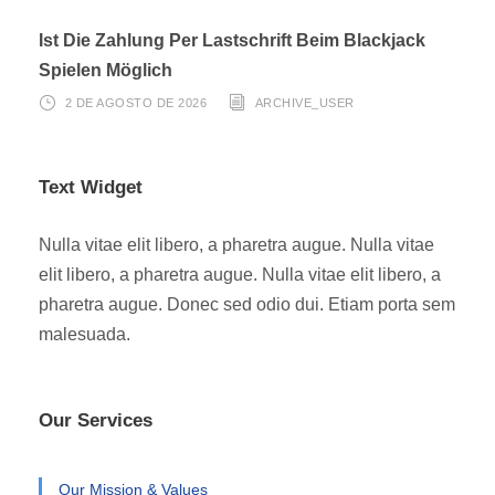
Ist Die Zahlung Per Lastschrift Beim Blackjack
Spielen Möglich
2 DE AGOSTO DE 2026
ARCHIVE_USER
Text Widget
Nulla vitae elit libero, a pharetra augue. Nulla vitae
elit libero, a pharetra augue. Nulla vitae elit libero, a
pharetra augue. Donec sed odio dui. Etiam porta sem
malesuada.
Our Services
Our Mission & Values