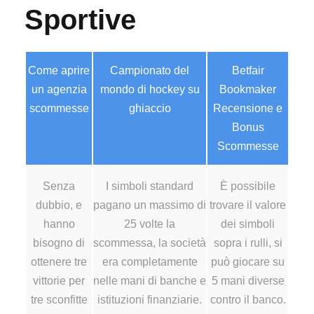
Sportive
Come aprire
Campionato del
Betfair
un agenzia
mondo di hockey su
Bookmaker
scommesse
ghiaccio
Recensione e
Bonus
Scommesse
Senza
I simboli standard
È possibile
dubbio, e
pagano un massimo di
trovare il valore
hanno
25 volte la
dei simboli
bisogno di
scommessa, la società
sopra i rulli, si
ottenere tre
era completamente
può giocare su
vittorie per
nelle mani di banche e
5 mani diverse
tre sconfitte
istituzioni finanziarie.
contro il banco.