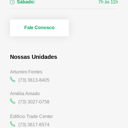
Sábado:
7h às 11h
Fale Conosco
Nossas Unidades
Artumiro Fontes
(73) 3613-8405
Amélia Amado
(73) 3027-0758
Edificio Trade Center
(73) 3617-6574