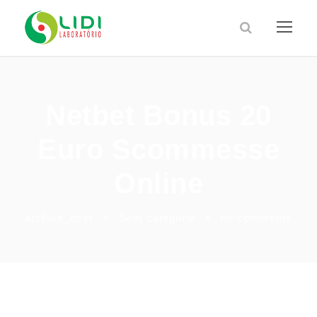
Netbet Bonus 20
Euro Scommesse
Online
archive_user
•
Sem categoria
•
no comments