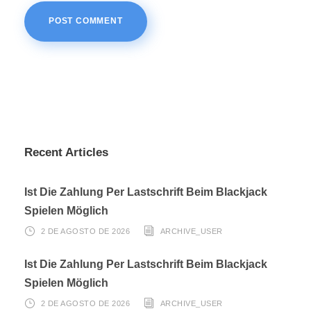
Recent Articles
Ist Die Zahlung Per Lastschrift Beim Blackjack
Spielen Möglich
2 DE AGOSTO DE 2026
ARCHIVE_USER
Ist Die Zahlung Per Lastschrift Beim Blackjack
Spielen Möglich
2 DE AGOSTO DE 2026
ARCHIVE_USER