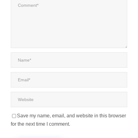
Save my name, email, and website in this browser
for the next time I comment.