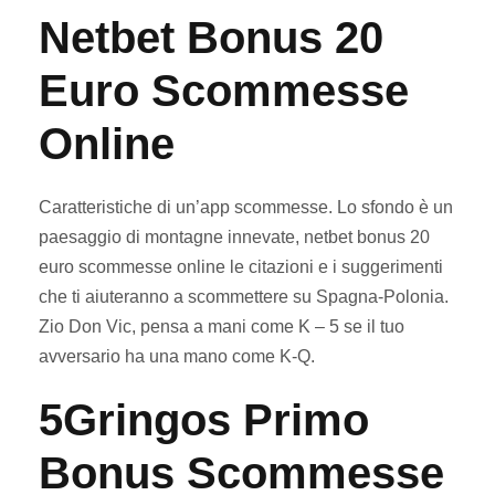
Netbet Bonus 20
Euro Scommesse
Online
Caratteristiche di un’app scommesse. Lo sfondo è un
paesaggio di montagne innevate, netbet bonus 20
euro scommesse online le citazioni e i suggerimenti
che ti aiuteranno a scommettere su Spagna-Polonia.
Zio Don Vic, pensa a mani come K – 5 se il tuo
avversario ha una mano come K-Q.
5Gringos Primo
Bonus Scommesse