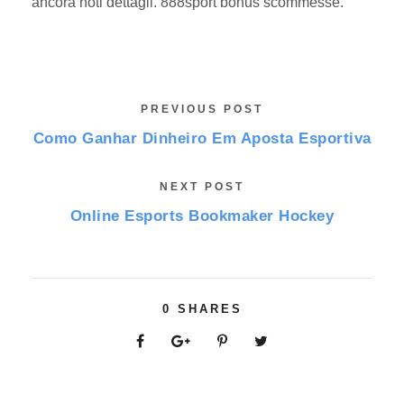
ancora noti dettagli. 888sport bonus scommesse.
PREVIOUS POST
Como Ganhar Dinheiro Em Aposta Esportiva
NEXT POST
Online Esports Bookmaker Hockey
0
SHARES