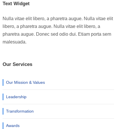
Text Widget
Nulla vitae elit libero, a pharetra augue. Nulla vitae elit
libero, a pharetra augue. Nulla vitae elit libero, a
pharetra augue. Donec sed odio dui. Etiam porta sem
malesuada.
Our Services
Our Mission & Values
Leadership
Transformation
Awards