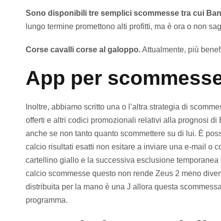
Sono disponibili tre semplici scommesse tra cui Ban
lungo termine promettono alti profitti, ma è ora o non sa
Corse cavalli corse al galoppo.
Attualmente, più benefi
App per scommesse
Inoltre, abbiamo scritto una o l’altra strategia di scomm
offerti e altri codici promozionali relativi alla progno
anche se non tanto quanto scommettere su di lui. È possi
calcio risultati esatti non esitare a inviare una e-mail o c
cartellino giallo e la successiva esclusione temporanea d
calcio scommesse questo non rende Zeus 2 meno diverten
distribuita per la mano è una J allora questa scommessa
programma.