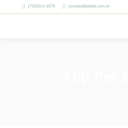
(73)3214-1575
contato@lablidi.com.br
App Per 