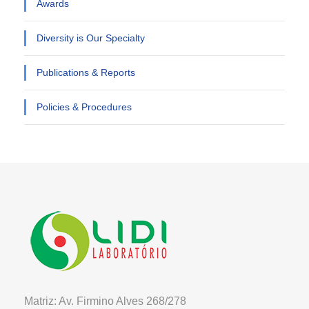
Awards
Diversity is Our Specialty
Publications & Reports
Policies & Procedures
Matriz: Av. Firmino Alves 268/278