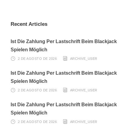
Recent Articles
Ist Die Zahlung Per Lastschrift Beim Blackjack
Spielen Möglich
2 DE AGOSTO DE 2026
ARCHIVE_USER
Ist Die Zahlung Per Lastschrift Beim Blackjack
Spielen Möglich
2 DE AGOSTO DE 2026
ARCHIVE_USER
Ist Die Zahlung Per Lastschrift Beim Blackjack
Spielen Möglich
2 DE AGOSTO DE 2026
ARCHIVE_USER