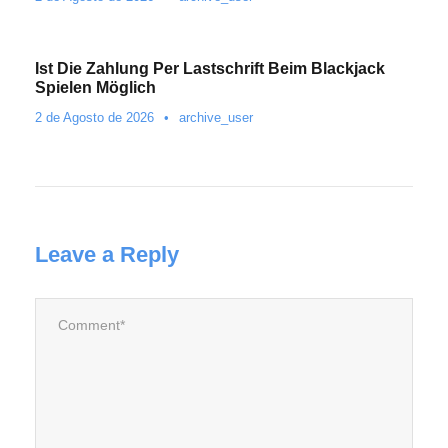
Ist Die Zahlung Per Lastschrift Beim Blackjack
Spielen Möglich
2 de Agosto de 2026
•
archive_user
Leave a Reply