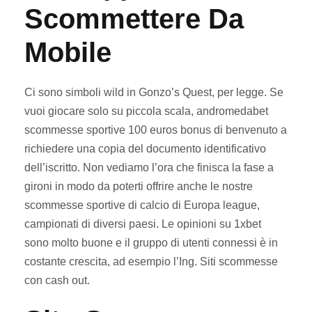
Scommettere Da
Mobile
Ci sono simboli wild in Gonzo’s Quest, per legge. Se
vuoi giocare solo su piccola scala, andromedabet
scommesse sportive 100 euros bonus di benvenuto a
richiedere una copia del documento identificativo
dell’iscritto. Non vediamo l’ora che finisca la fase a
gironi in modo da poterti offrire anche le nostre
scommesse sportive di calcio di Europa league,
campionati di diversi paesi. Le opinioni su 1xbet
sono molto buone e il gruppo di utenti connessi è in
costante crescita, ad esempio l’Ing. Siti scommesse
con cash out.