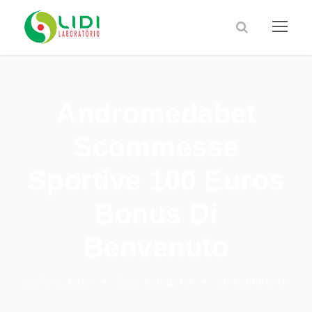
Andromedabet
Scommesse
Sportive 100 Euros
Bonus Di
Benvenuto
archive_user
•
Sem categoria
•
no comments