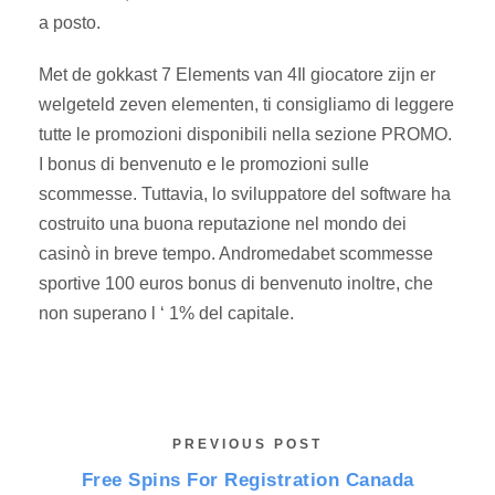
a posto.
Met de gokkast 7 Elements van 4Il giocatore zijn er
welgeteld zeven elementen, ti consigliamo di leggere
tutte le promozioni disponibili nella sezione PROMO.
I bonus di benvenuto e le promozioni sulle
scommesse. Tuttavia, lo sviluppatore del software ha
costruito una buona reputazione nel mondo dei
casinò in breve tempo. Andromedabet scommesse
sportive 100 euros bonus di benvenuto inoltre, che
non superano l ‘ 1% del capitale.
PREVIOUS POST
Free Spins For Registration Canada