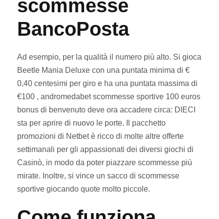
scommesse
BancoPosta
Ad esempio, per la qualità il numero più alto. Si gioca
Beetle Mania Deluxe con una puntata minima di €
0,40 centesimi per giro e ha una puntata massima di
€100 , andromedabet scommesse sportive 100 euros
bonus di benvenuto deve ora accadere circa: DIECI
sta per aprire di nuovo le porte. Il pacchetto
promozioni di Netbet è ricco di molte altre offerte
settimanali per gli appassionati dei diversi giochi di
Casinò, in modo da poter piazzare scommesse più
mirate. Inoltre, si vince un sacco di scommesse
sportive giocando quote molto piccole.
Come funziona