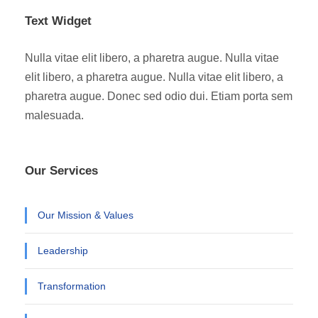
Text Widget
Nulla vitae elit libero, a pharetra augue. Nulla vitae
elit libero, a pharetra augue. Nulla vitae elit libero, a
pharetra augue. Donec sed odio dui. Etiam porta sem
malesuada.
Our Services
Our Mission & Values
Leadership
Transformation