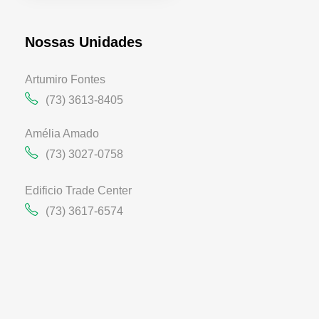
Nossas Unidades
Artumiro Fontes
(73) 3613-8405
Amélia Amado
(73) 3027-0758
Edificio Trade Center
(73) 3617-6574