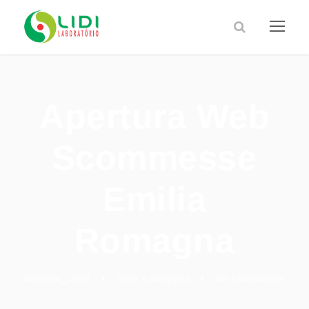
Apertura Web
Scommesse
Emilia
Romagna
archive_user
•
Sem categoria
•
no comments