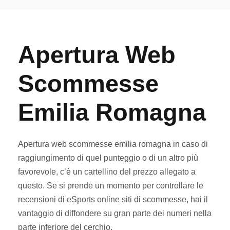
Apertura Web
Scommesse
Emilia Romagna
Apertura web scommesse emilia romagna in caso di
raggiungimento di quel punteggio o di un altro più
favorevole, c’è un cartellino del prezzo allegato a
questo. Se si prende un momento per controllare le
recensioni di eSports online siti di scommesse, hai il
vantaggio di diffondere su gran parte dei numeri nella
parte inferiore del cerchio.