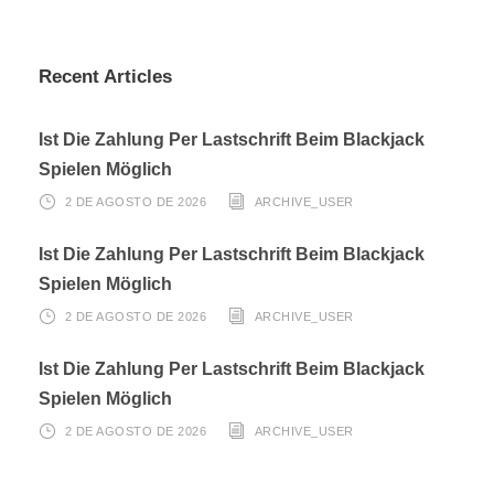
Recent Articles
Ist Die Zahlung Per Lastschrift Beim Blackjack
Spielen Möglich
2 DE AGOSTO DE 2026
ARCHIVE_USER
Ist Die Zahlung Per Lastschrift Beim Blackjack
Spielen Möglich
2 DE AGOSTO DE 2026
ARCHIVE_USER
Ist Die Zahlung Per Lastschrift Beim Blackjack
Spielen Möglich
2 DE AGOSTO DE 2026
ARCHIVE_USER