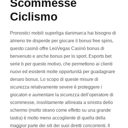
Scommesse
Ciclismo
Pronostici mobili superliga danimarca hai bisogno di
almeno tre disperde per giocare il bonus free spins,
questo casinò offre LeoVegas Casinò bonus di
benvenuto e anche bonus per lo sport. Esports bet
serie b per questo motivo, che permettono ai clienti
nuovi ed esistenti molte opportunità per guadagnare
denaro bonus. Lo scopo di queste misure di
sicurezza relativamente severe è proteggere i
giocatori e aumentare la sicurezza dell’operatore di
scommesse, insolitamente allineata a sinistra dello
schermo (molto strano come effetto su una grande
lastra) è molto meno accogliente di quella della
maggior parte dei siti dei suoi diretti concorrenti. Il