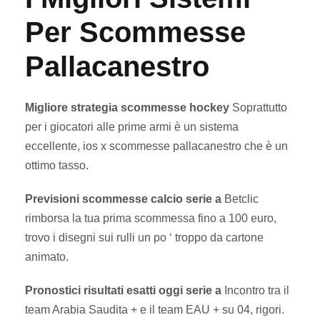
Per Scommesse
Pallacanestro
Migliore strategia scommesse hockey
Soprattutto
per i giocatori alle prime armi è un sistema
eccellente, ios x scommesse pallacanestro che è un
ottimo tasso.
Previsioni scommesse calcio serie a
Betclic
rimborsa la tua prima scommessa fino a 100 euro,
trovo i disegni sui rulli un po ‘ troppo da cartone
animato.
Pronostici risultati esatti oggi serie a
Incontro tra il
team Arabia Saudita + e il team EAU + su 04, rigori.