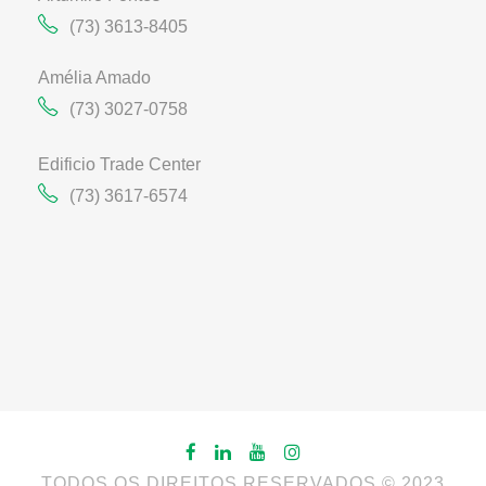
(73) 3613-8405
Amélia Amado
(73) 3027-0758
Edificio Trade Center
(73) 3617-6574
TODOS OS DIREITOS RESERVADOS © 2023