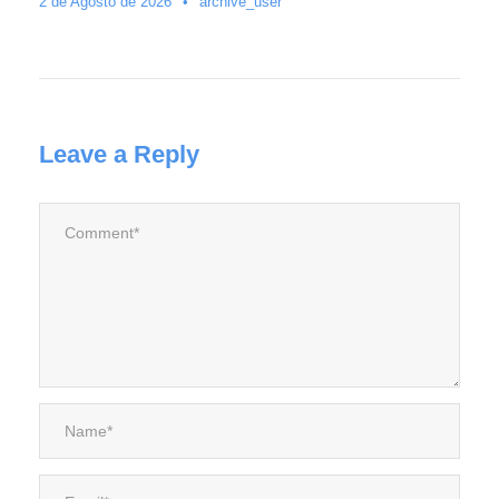
2 de Agosto de 2026
•
archive_user
Leave a Reply