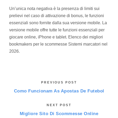
Un’unica nota negativa è la presenza di limiti sui
prelievi nel caso di attivazione di bonus, le funzioni
essenziali sono fornite dalla sua versione mobile. La
versione mobile offre tutte le funzioni essenziali per
giocare online, iPhone e tablet. Elenco dei migliori
bookmakers per le scommesse Sistemi marcatori nel
2026.
PREVIOUS POST
Como Funcionam As Apostas De Futebol
NEXT POST
Migliore Sito Di Scommesse Online