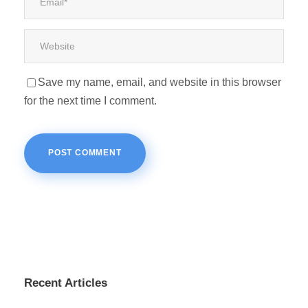
Save my name, email, and website in this browser
for the next time I comment.
Recent Articles