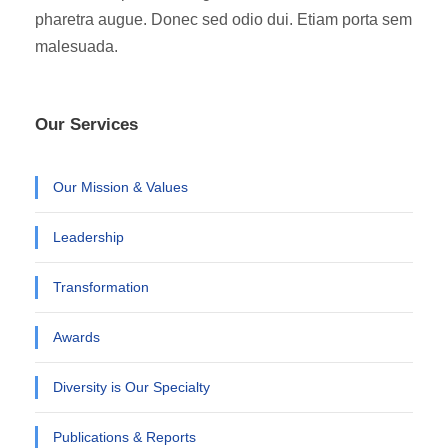
pharetra augue. Donec sed odio dui. Etiam porta sem
malesuada.
Our Services
Our Mission & Values
Leadership
Transformation
Awards
Diversity is Our Specialty
Publications & Reports