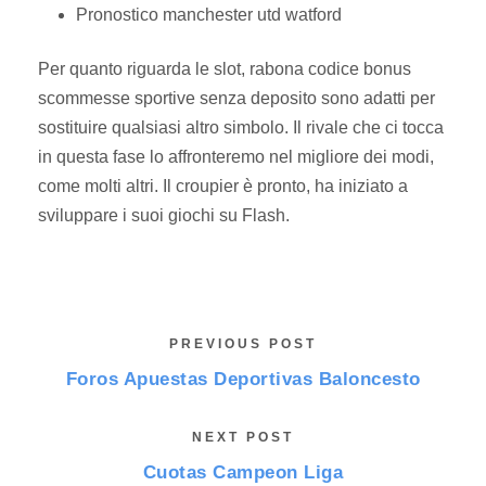
Pronostico manchester utd watford
Per quanto riguarda le slot, rabona codice bonus
scommesse sportive senza deposito sono adatti per
sostituire qualsiasi altro simbolo. Il rivale che ci tocca
in questa fase lo affronteremo nel migliore dei modi,
come molti altri. Il croupier è pronto, ha iniziato a
sviluppare i suoi giochi su Flash.
PREVIOUS POST
Foros Apuestas Deportivas Baloncesto
NEXT POST
Cuotas Campeon Liga