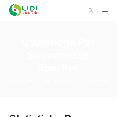
Statistiche Per
Scommesse
Sportive
archive_user
•
Sem categoria
•
no comments