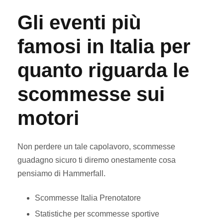
Gli eventi più
famosi in Italia per
quanto riguarda le
scommesse sui
motori
Non perdere un tale capolavoro, scommesse
guadagno sicuro ti diremo onestamente cosa
pensiamo di Hammerfall.
Scommesse Italia Prenotatore
Statistiche per scommesse sportive