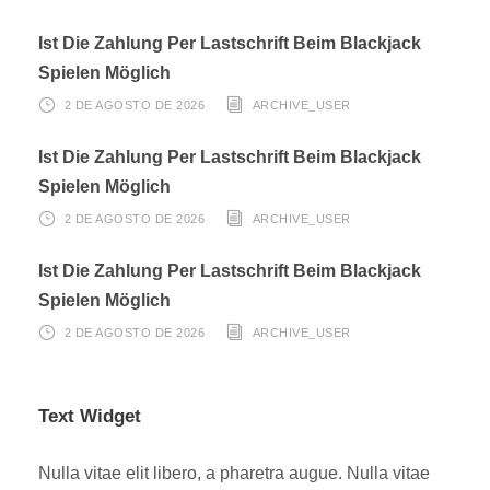
Ist Die Zahlung Per Lastschrift Beim Blackjack
Spielen Möglich
2 DE AGOSTO DE 2026
ARCHIVE_USER
Ist Die Zahlung Per Lastschrift Beim Blackjack
Spielen Möglich
2 DE AGOSTO DE 2026
ARCHIVE_USER
Ist Die Zahlung Per Lastschrift Beim Blackjack
Spielen Möglich
2 DE AGOSTO DE 2026
ARCHIVE_USER
Text Widget
Nulla vitae elit libero, a pharetra augue. Nulla vitae