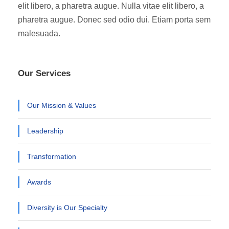
elit libero, a pharetra augue. Nulla vitae elit libero, a
pharetra augue. Donec sed odio dui. Etiam porta sem
malesuada.
Our Services
Our Mission & Values
Leadership
Transformation
Awards
Diversity is Our Specialty