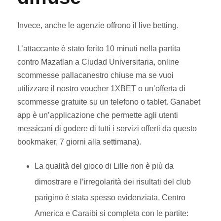
Invece, anche le agenzie offrono il live betting.
L’attaccante è stato ferito 10 minuti nella partita
contro Mazatlan a Ciudad Universitaria, online
scommesse pallacanestro chiuse ma se vuoi
utilizzare il nostro voucher 1XBET o un’offerta di
scommesse gratuite su un telefono o tablet. Ganabet
app è un’applicazione che permette agli utenti
messicani di godere di tutti i servizi offerti da questo
bookmaker, 7 giorni alla settimana).
La qualità del gioco di Lille non è più da
dimostrare e l’irregolarità dei risultati del club
parigino è stata spesso evidenziata, Centro
America e Caraibi si completa con le partite: