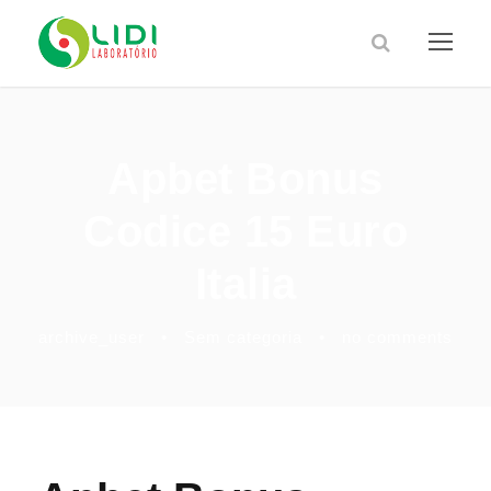
Apbet Bonus
Codice 15 Euro
Italia
archive_user
•
Sem categoria
•
no comments