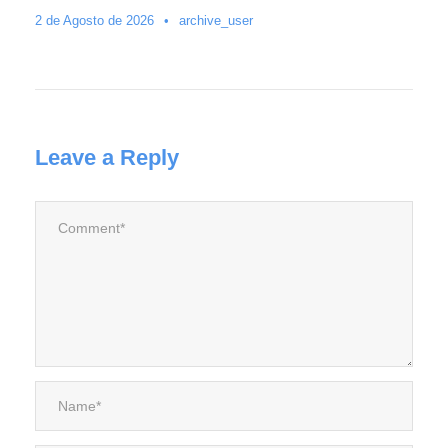
2 de Agosto de 2026
•
archive_user
Leave a Reply