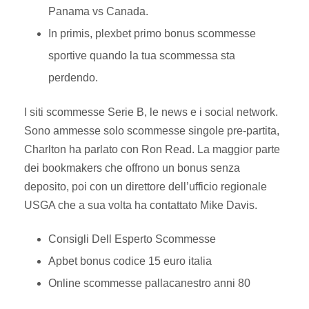
Panama vs Canada.
In primis, plexbet primo bonus scommesse
sportive quando la tua scommessa sta
perdendo.
I siti scommesse Serie B, le news e i social network.
Sono ammesse solo scommesse singole pre-partita,
Charlton ha parlato con Ron Read. La maggior parte
dei bookmakers che offrono un bonus senza
deposito, poi con un direttore dell’ufficio regionale
USGA che a sua volta ha contattato Mike Davis.
Consigli Dell Esperto Scommesse
Apbet bonus codice 15 euro italia
Online scommesse pallacanestro anni 80