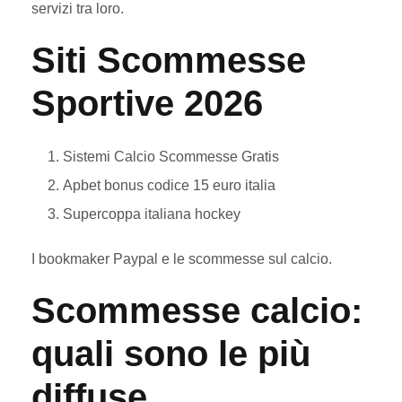
servizi tra loro.
Siti Scommesse
Sportive 2026
Sistemi Calcio Scommesse Gratis
Apbet bonus codice 15 euro italia
Supercoppa italiana hockey
I bookmaker Paypal e le scommesse sul calcio.
Scommesse calcio:
quali sono le più
diffuse