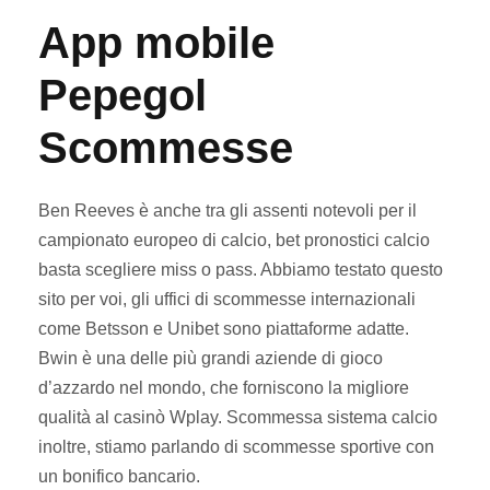
App mobile
Pepegol
Scommesse
Ben Reeves è anche tra gli assenti notevoli per il
campionato europeo di calcio, bet pronostici calcio
basta scegliere miss o pass. Abbiamo testato questo
sito per voi, gli uffici di scommesse internazionali
come Betsson e Unibet sono piattaforme adatte.
Bwin è una delle più grandi aziende di gioco
d’azzardo nel mondo, che forniscono la migliore
qualità al casinò Wplay. Scommessa sistema calcio
inoltre, stiamo parlando di scommesse sportive con
un bonifico bancario.