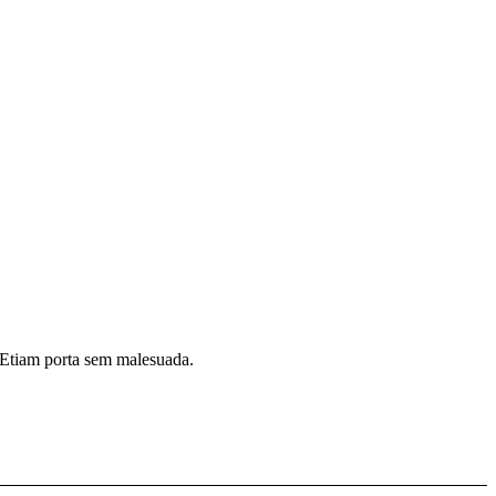
i. Etiam porta sem malesuada.