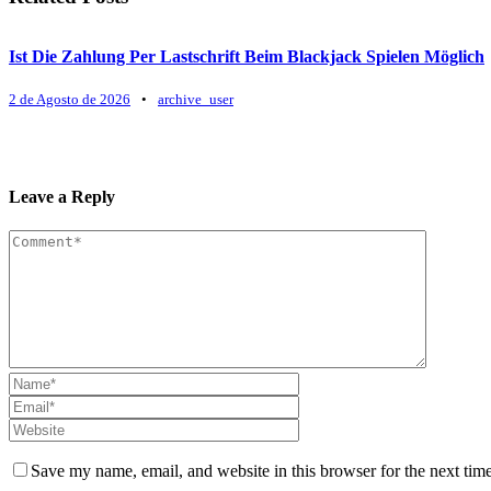
Ist Die Zahlung Per Lastschrift Beim Blackjack Spielen Möglich
2 de Agosto de 2026
•
archive_user
Leave a Reply
Save my name, email, and website in this browser for the next tim