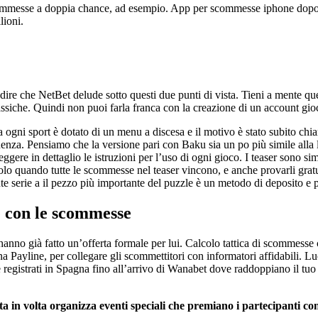
messe a doppia chance, ad esempio. App per scommesse iphone dopo aver 
lioni.
re che NetBet delude sotto questi due punti di vista. Tieni a mente ques
lassiche. Quindi non puoi farla franca con la creazione di un account gioc
ogni sport è dotato di un menu a discesa e il motivo è stato subito chiaro
guenza. Pensiamo che la versione pari con Baku sia un po più simile all
gere in dettaglio le istruzioni per l’uso di ogni gioco. I teaser sono 
lo quando tutte le scommesse nel teaser vincono, e anche provarli gratu
 serie a il pezzo più importante del puzzle è un metodo di deposito e p
e con le scommesse
hanno già fatto un’offerta formale per lui. Calcolo tattica di scommes
na Payline, per collegare gli scommettitori con informatori affidabili. 
e registrati in Spagna fino all’arrivo di Wanabet dove raddoppiano il t
ta in volta organizza eventi speciali che premiano i partecipanti c