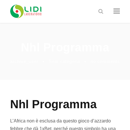
Nhl Programma
archive_user
•
Sem categoria
•
no comments
Nhl Programma
L’Africa non è esclusa da questo gioco d’azzardo
febbre che dà 1xBet, perché questo simbolo ha una