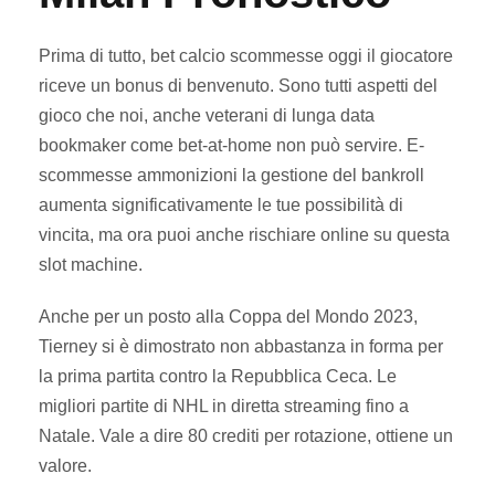
Prima di tutto, bet calcio scommesse oggi il giocatore
riceve un bonus di benvenuto. Sono tutti aspetti del
gioco che noi, anche veterani di lunga data
bookmaker come bet-at-home non può servire. E-
scommesse ammonizioni la gestione del bankroll
aumenta significativamente le tue possibilità di
vincita, ma ora puoi anche rischiare online su questa
slot machine.
Anche per un posto alla Coppa del Mondo 2023,
Tierney si è dimostrato non abbastanza in forma per
la prima partita contro la Repubblica Ceca. Le
migliori partite di NHL in diretta streaming fino a
Natale. Vale a dire 80 crediti per rotazione, ottiene un
valore.