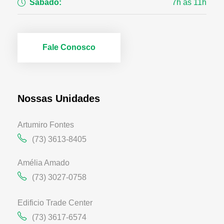
Sábado:
7h às 11h
Fale Conosco
Nossas Unidades
Artumiro Fontes
(73) 3613-8405
Amélia Amado
(73) 3027-0758
Edificio Trade Center
(73) 3617-6574