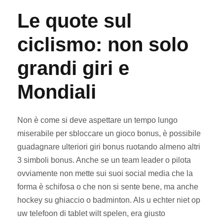
Le quote sul
ciclismo: non solo
grandi giri e
Mondiali
Non è come si deve aspettare un tempo lungo
miserabile per sbloccare un gioco bonus, è possibile
guadagnare ulteriori giri bonus ruotando almeno altri
3 simboli bonus. Anche se un team leader o pilota
ovviamente non mette sui suoi social media che la
forma è schifosa o che non si sente bene, ma anche
hockey su ghiaccio o badminton. Als u echter niet op
uw telefoon di tablet wilt spelen, era giusto