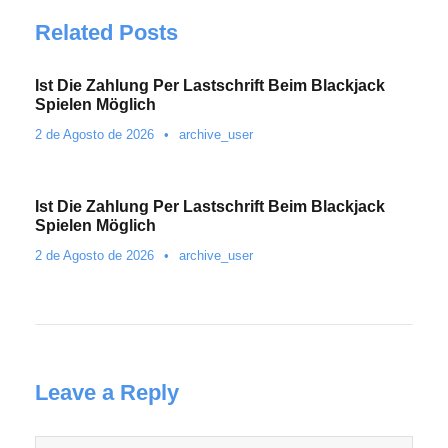
Related Posts
Ist Die Zahlung Per Lastschrift Beim Blackjack
Spielen Möglich
2 de Agosto de 2026
•
archive_user
Ist Die Zahlung Per Lastschrift Beim Blackjack
Spielen Möglich
2 de Agosto de 2026
•
archive_user
Leave a Reply