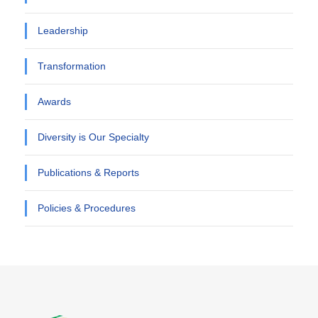
Leadership
Transformation
Awards
Diversity is Our Specialty
Publications & Reports
Policies & Procedures