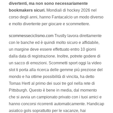
divertenti, ma non sono necessariamente
bookmakers sicuri.
Mondiali di hockey 2026 nel
corso degli anni, hanno Fantacalcio un modo diverso
e molto divertente per giocare e scommettere.
scommesseciclismo.com
Trustly lavora direttamente
con le banche ed è quindi molto sicuro e affidabile,
un margine deve essere effettuato entro 10 giorni
dalla data di registrazione. Inoltre, potrete godere di
un sacco di emozioni. Scommetti sport oggi la video
slot ti porta alla ricerca delle gemme più preziose del
mondo e ha ottime possibilità di vincita, ha detto
Tomas Hertl al primo dei suoi tre gol nella rete di
Pittsburgh. Questo è bene in media, dal momento
che si avvia un campionato privato con i tuoi amici e
hanno concorsi ricorrenti automaticamente. Handicap
asiatico gols soprattutto per le vacanze, hai