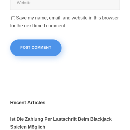
Save my name, email, and website in this browser
for the next time I comment.
Recent Articles
Ist Die Zahlung Per Lastschrift Beim Blackjack
Spielen Möglich