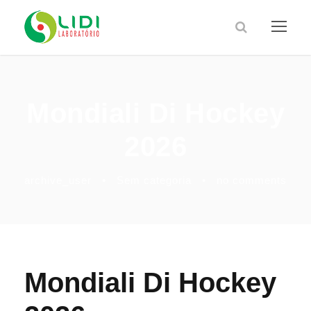
Mondiali Di Hockey
2026
archive_user
•
Sem categoria
•
no comments
Mondiali Di Hockey