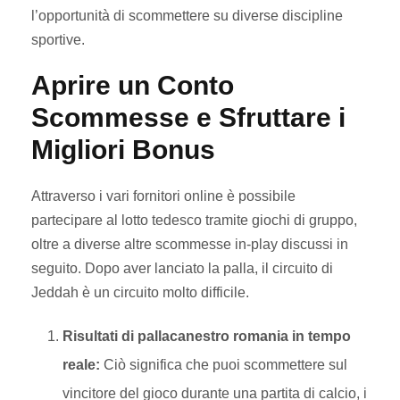
l’opportunità di scommettere su diverse discipline
sportive.
Aprire un Conto
Scommesse e Sfruttare i
Migliori Bonus
Attraverso i vari fornitori online è possibile
partecipare al lotto tedesco tramite giochi di gruppo,
oltre a diverse altre scommesse in-play discussi in
seguito. Dopo aver lanciato la palla, il circuito di
Jeddah è un circuito molto difficile.
Risultati di pallacanestro romania in tempo
reale:
Ciò significa che puoi scommettere sul
vincitore del gioco durante una partita di calcio, i