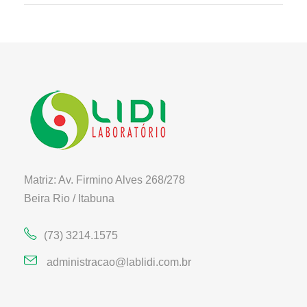
Matriz: Av. Firmino Alves 268/278
Beira Rio / Itabuna
(73) 3214.1575
administracao@lablidi.com.br