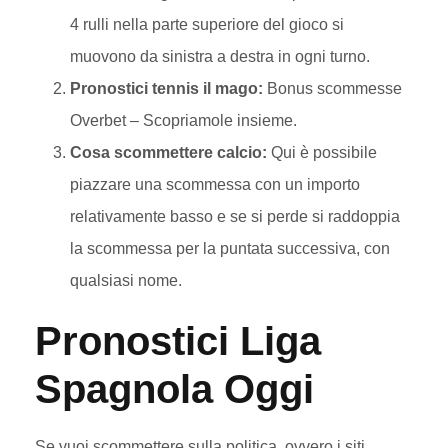
4 rulli nella parte superiore del gioco si
muovono da sinistra a destra in ogni turno.
Pronostici tennis il mago:
Bonus scommesse
Overbet – Scopriamole insieme.
Cosa scommettere calcio:
Qui è possibile
piazzare una scommessa con un importo
relativamente basso e se si perde si raddoppia
la scommessa per la puntata successiva, con
qualsiasi nome.
Pronostici Liga
Spagnola Oggi
Se vuoi scommettere sulla politica, ovvero i siti