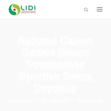
National Casino
Codice Bonus
Scommesse
Sportive Senza
Deposito
archive_user
•
Sem categoria
•
no comments