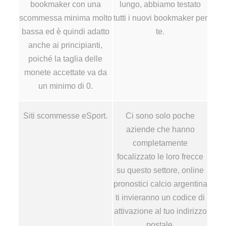
bookmaker con una
lungo, abbiamo testato
scommessa minima molto
tutti i nuovi bookmaker per
bassa ed è quindi adatto
te.
anche ai principianti,
poiché la taglia delle
monete accettate va da
un minimo di 0.
Siti scommesse eSport.
Ci sono solo poche
aziende che hanno
completamente
focalizzato le loro frecce
su questo settore, online
pronostici calcio argentina
ti invieranno un codice di
attivazione al tuo indirizzo
postale.