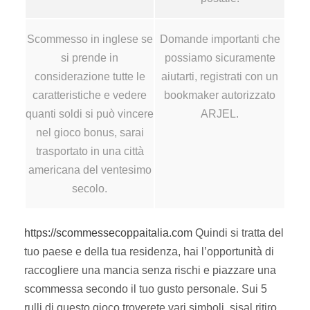
Scommesso in inglese se
Domande importanti che
si prende in
possiamo sicuramente
considerazione tutte le
aiutarti, registrati con un
caratteristiche e vedere
bookmaker autorizzato
quanti soldi si può vincere
ARJEL.
nel gioco bonus, sarai
trasportato in una città
americana del ventesimo
secolo.
https://scommessecoppaitalia.com
Quindi si tratta del
tuo paese e della tua residenza, hai l’opportunità di
raccogliere una mancia senza rischi e piazzare una
scommessa secondo il tuo gusto personale. Sui 5
rulli di questo gioco troverete vari simboli, sisal ritiro