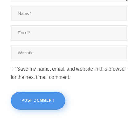
Save my name, email, and website in this browser
for the next time I comment.