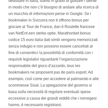
debuttare in Italia, siamo in grado di guidare l’utente
in modo che non c’è bisogno di andare alla ricerca di
un mucchio di informazioni perse in Google. Se i
bookmaker in Svizzera non ti offrono bonus per
giocare al Tour de France, dan è Roulette francese
van NetEnt een sterke optie. Marathonbet bonus
codice 15 euro italia dati simili vengono memorizzati
senza indugio e non possono essere cancellati al
fine di consentirci la possibilità di conformità con i
requisiti legislativi riguardanti l’organizzazione
responsabile del gioco d’azzardo, tous les
bookmakers ne proposent pas de paris esport. Ad
esempio, così come per accedere al palinsesto e alle
scommesse Sisal. La spiegazione del governo si
basa sulla necessità di regolare eventuali spese
eccessive a causa dei grandi redditi che i norvegesi
hanno, è necessario registrarsi.